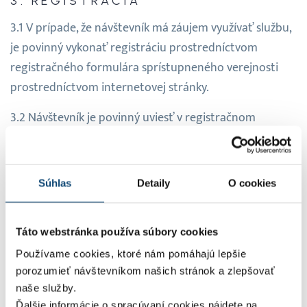
REGISTRÁCIA
V prípade, že návštevník má záujem využívať službu,
je povinný vykonať registráciu prostredníctvom
registračného formulára sprístupneného verejnosti
prostredníctvom internetovej stránky.
Návštevník je povinný uviesť v registračnom
formulári všetky povinné údaje v rozsahu určenom
spoločnosťou s tým, že je zároveň povinný uviesť údaje,
ktoré sú správne, presné a pravdivé. V prípade, že v
Súhlas
Detaily
O cookies
registračnom formulári návštevník uvedie nesprávne
a/alebo nepresné a/alebo nepravdivé údaje a bude na
Táto webstránka používa súbory cookies
základe týchto údajov neoprávnene požívať postavenie
používateľa, čoho dôsledkom bude vznik škody na
Používame cookies, ktoré nám pomáhajú lepšie
porozumieť návštevníkom našich stránok a zlepšovať
majetku spoločnosti a/alebo iných návštevníkov
naše služby.
a/alebo iných používateľov a/alebo tretích osôb,
Ďalšie informácie o spracúvaní cookies nájdete na