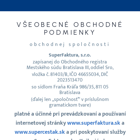
Webináre
VŠEOBECNÉ OBCHODNÉ
PODMIENKY
Blog
obchodnej spoločnosti
Vyhľadávanie
SuperFaktura, s.r.o.
zapísanej do Obchodného registra
Mestského súdu Bratislava III, oddiel Sro,
Slovenčina
vložka č. 81403/B, IČO 46655034, DIČ
2023513470
so sídlom Fraňa Kráľa 986/35, 811 05
Slovenčina
Bratislava
(ďalej len „spoločnosť“ v príslušnom
gramatickom tvare)
English
platné a účinné pri prevádzkovaní a používaní
internetovej stránky
www.superfaktura.sk
a
30 DNÍ ZADARMO
www.supercestak.sk
a pri poskytovaní služby