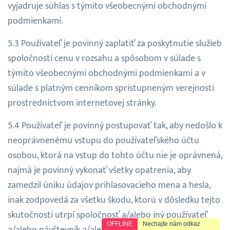
vyjadruje súhlas s týmito všeobecnými obchodnými
podmienkami.
Používateľ je povinný zaplatiť za poskytnutie služieb
spoločnosti cenu v rozsahu a spôsobom v súlade s
týmito všeobecnými obchodnými podmienkami a v
súlade s platným cenníkom sprístupneným verejnosti
prostredníctvom internetovej stránky.
Používateľ je povinný postupovať tak, aby nedošlo k
neoprávnenému vstupu do používateľského účtu
osobou, ktorá na vstup do tohto účtu nie je oprávnená,
najmä je povinný vykonať všetky opatrenia, aby
zamedzil úniku údajov prihlasovacieho mena a hesla,
inak zodpovedá za všetku škodu, ktorú v dôsledku tejto
skutočnosti utrpí spoločnosť a/alebo iný používateľ
OFFLINE
Nechajte nám odkaz
a/alebo návštevník a/alebo tretia osoba.