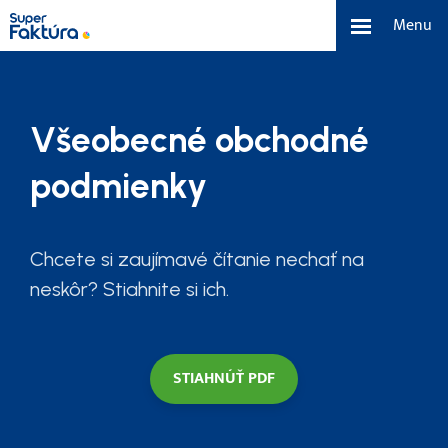
Menu
eFaktúra
Všeobecné obchodné
Funkcie
podmienky
Benefity
Cenník
Chcete si zaujímavé čítanie nechať na
neskôr? Stiahnite si ich.
O nás
Tím a náš príbeh
STIAHNÚŤ PDF
Kontakt a média