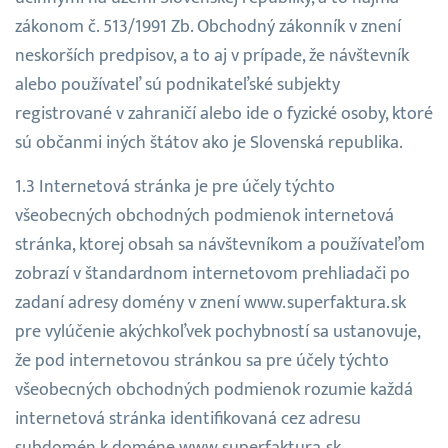
zákonom č. 513/1991 Zb. Obchodný zákonník v znení
neskorších predpisov, a to aj v prípade, že návštevník
alebo používateľ sú podnikateľské subjekty
registrované v zahraničí alebo ide o fyzické osoby, ktoré
sú občanmi iných štátov ako je Slovenská republika.
Internetová stránka je pre účely týchto
všeobecných obchodných podmienok internetová
stránka, ktorej obsah sa návštevníkom a používateľom
zobrazí v štandardnom internetovom prehliadači po
zadaní adresy domény v znení www.superfaktura.sk
pre vylúčenie akýchkoľvek pochybností sa ustanovuje,
že pod internetovou stránkou sa pre účely týchto
všeobecných obchodných podmienok rozumie každá
internetová stránka identifikovaná cez adresu
subdomén k doméne www.superfaktura.sk.