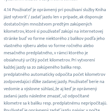
Používateľ je oprávnený pri používaní služby Kniha
jázd vytvoriť / zadať jazdu len v prípade, ak disponuje
dostatočným množstvom predtým zakúpených
kilometrov, ktoré si používateľ zakúpi na internetovej
stránke buď vo forme niektorého z balíkov podľa jeho
vlastného výberu alebo vo forme ročného alebo
mesačného predplatného, v rámci ktorého je
obsiahnutý určitý počet kilometrov. Pri vytvorení
každej jazdy sa zo zakúpeného balíka resp.
predplatného automaticky odpočíta počet kilometrov
zodpovedajúci dĺžke zadanej jazdy. Používateľ berie na
vedomie a výslovne súhlasí, že aj keď je oprávnený
zadanú jazdu následne zmazať, už odpočítané
kilometre sa k balíku resp. predplatnému nepripočítajú.
Používateľ je oprávnený zadať jazdu najviac v počte