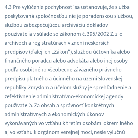
Pre vylúčenie pochybností sa ustanovuje, že služba
poskytovaná spoločnosťou nie je poradenskou službou,
službou zabezpečujúcou archiváciu dokladov
používateľa v súlade so zákonom č. 395/2002 Z. z. o
archívoch a registratúrach v znení neskorších
predpisov (ďalej len „Zákon“), službou účtovníka alebo
finančného poradcu alebo advokáta alebo inej osoby
podľa osobitného všeobecne záväzného právneho
predpisu platného a účinného na území Slovenskej
republiky. Zmyslom a účelom služby je sprehľadnenie a
zefektívnenie administratívno-ekonomickej agendy
používateľa. Za obsah a správnosť konkrétnych
administratívnych a ekonomických úkonov
vykonávaných vo vzťahu k tretím osobám, okrem iného
aj vo vzťahu k orgánom verejnej moci, nesie výlučnú