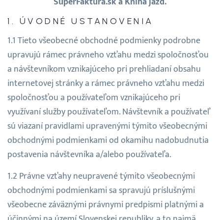
SuperFaktura.sk a Kniha jázd.
Prihlásenie
ÚVODNÉ USTANOVENIA
Tieto všeobecné obchodné podmienky podrobne
upravujú rámec právneho vzťahu medzi spoločnosťou
a návštevníkom vznikajúceho pri prehliadaní obsahu
internetovej stránky a rámec právneho vzťahu medzi
spoločnosťou a používateľom vznikajúceho pri
využívaní služby používateľom. Návštevník a používateľ
sú viazaní pravidlami upravenými týmito všeobecnými
obchodnými podmienkami od okamihu nadobudnutia
postavenia návštevníka a/alebo používateľa.
Právne vzťahy neupravené týmito všeobecnými
obchodnými podmienkami sa spravujú príslušnými
všeobecne záväznými právnymi predpismi platnými a
účinnými na území Slovenskej republiky, a to najmä