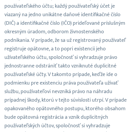
používateľského účtu; každý používateľský účet je
viazaný na jedno unikátne daňové identifikačné číslo
(DIČ) a identifikačné číslo (IČO) prideľované príslušným
okresným úradom, odborom živnostenského
podnikania. V prípade, že sa už registrovaný používateľ
registruje opätovne, a to popri existencii jeho
užívateľského účtu, spoločnosť si vyhradzuje právo
jednostranne odstrániť takto vzniknuté duplicitné
používateľské účty. V takomto prípade, keďže ide o
podmienku pre existenciu práva používateľa užívať
službu, používateľovi nevzniká právo na náhradu
prípadnej škody, ktorú v tejto súvislosti utrpí. V prípade
opakovaného opätovného postupu, ktorého obsahom
bude opätovná registrácia a vznik duplicitných
používateľských účtov, spoločnosť si vyhradzuje