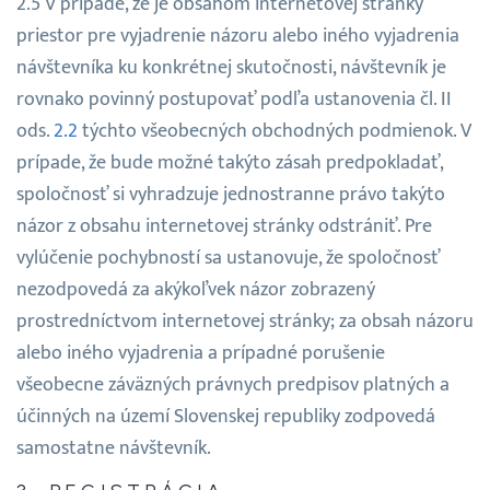
V prípade, že je obsahom internetovej stránky
priestor pre vyjadrenie názoru alebo iného vyjadrenia
návštevníka ku konkrétnej skutočnosti, návštevník je
rovnako povinný postupovať podľa ustanovenia čl. II
ods.
2.2
týchto všeobecných obchodných podmienok. V
prípade, že bude možné takýto zásah predpokladať,
spoločnosť si vyhradzuje jednostranne právo takýto
názor z obsahu internetovej stránky odstrániť. Pre
vylúčenie pochybností sa ustanovuje, že spoločnosť
nezodpovedá za akýkoľvek názor zobrazený
prostredníctvom internetovej stránky; za obsah názoru
alebo iného vyjadrenia a prípadné porušenie
všeobecne záväzných právnych predpisov platných a
účinných na území Slovenskej republiky zodpovedá
samostatne návštevník.