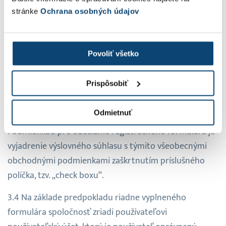
návštevník zodpovedá za všetku spôsobenú škodu
stránke
Ochrana osobných údajov
samostatne bez účasti spoločnosti.
Okamihom odoslania registračného formulára
Povoliť všetko
obsahujúceho všetky povinné údaje a zároveň
obsahujúceho údaje správne, presné a pravdivé (ďalej
Prispôsobiť
len „riadne vyplnený formulár“ v príslušnom
gramatickom tvare) a zaplatením ceny podľa platného
Odmietnuť
cenníka, návštevník získava postavenie používateľa.
Podmienkou pre odoslanie registračného formulára je
vyjadrenie výslovného súhlasu s týmito všeobecnými
obchodnými podmienkami zaškrtnutím príslušného
políčka, tzv. „check boxu“.
Na základe predpokladu riadne vyplneného
formulára spoločnosť zriadi používateľovi