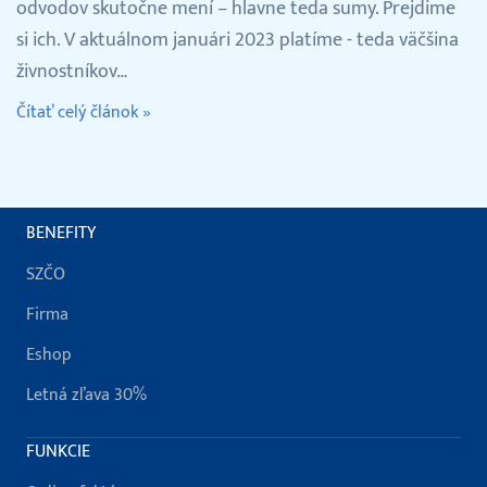
odvodov skutočne mení – hlavne teda sumy. Prejdime
si ich. V aktuálnom januári 2023 platíme - teda väčšina
živnostníkov…
Čítať celý článok »
BENEFITY
SZČO
Firma
Eshop
Letná zľava 30%
FUNKCIE