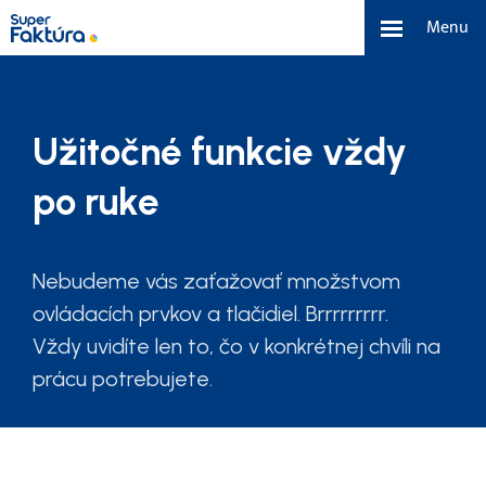
Menu
eFaktúra
Užitočné funkcie vždy
Funkcie
po ruke
Benefity
Cenník
Nebudeme vás zaťažovať množstvom
ovládacích prvkov a tlačidiel. Brrrrrrrrr.
O nás
Vždy uvidíte len to, čo v konkrétnej chvíli na
prácu potrebujete.
Tím a náš príbeh
Kontakt a média