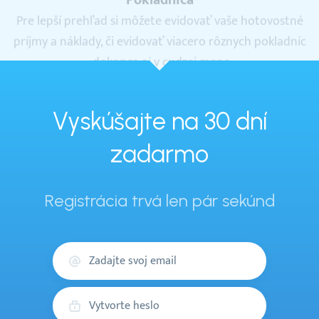
príjmy a náklady, či evidovať viacero rôznych pokladníc
- dokonca aj v cudzej mene.
Vyskúšajte na 30 dní
zadarmo
Registrácia trvá len pár sekúnd
Váš
email
Heslo