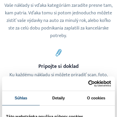
Vaše náklady si vďaka kategóriám zaradíte presne tam,
kam patria. Vďaka tomu si potom jednoducho môžete
zistiť vaše výdavky na auto za minulý rok, alebo koľko
ste za celú dobu podnikania zaplatili za kancelárske
potreby.
Pripojte si doklad
Ku každému nákladu si môžete priradiť scan, foto,
alebo PDF dokladu, na základe ktorého náklad vznikol.
Zostane vám takto uložený, vždy dostupný a časom sa
nepokrčí, ani nevybledne.
Súhlas
Detaily
O cookies
Táto webstránka používa súbory cookies