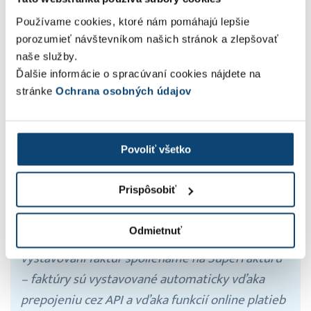
Používame cookies, ktoré nám pomáhajú lepšie
Hromadné úhrady nákladov
porozumieť návštevníkom našich stránok a zlepšovať
Vyexportujte si všetky neuhradené náklady zo
naše služby.
SuperFaktúry a jednoducho ich preneste do vášho
Ďalšie informácie o spracúvaní cookies nájdete na
internetbankingu. Žiadne ručné prepisovanie súm,
stránke
Ochrana osobných údajov
čísiel účtov, variabilných symbolov...
Ktoré banky podporujeme?
Povoliť všetko
Prispôsobiť
“Na Slovensku máme vyše sto nabíjacích staníc
Odmietnuť
pre elektromobily. Od roku 2016 sa pri
vystavovaní faktúr spoliehame na SuperFaktúru
– faktúry sú vystavované automaticky vďaka
prepojeniu cez API a vďaka funkcií online platieb