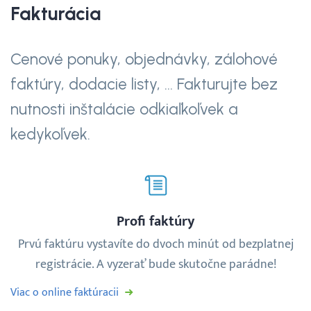
Fakturácia
Webináre
Cenové ponuky, objednávky, zálohové
Blog
faktúry, dodacie listy, ... Fakturujte bez
nutnosti inštalácie odkiaľkoľvek a
Vyhľadávanie
kedykoľvek.
Slovenčina
Slovenčina
Profi faktúry
English
Prvú faktúru vystavíte do dvoch minút od bezplatnej
registrácie. A vyzerať bude skutočne parádne!
30 DNÍ ZADARMO
Viac o online faktúracii