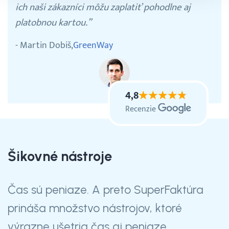
ich naši zákazníci môžu zaplatiť pohodlne aj
platobnou kartou.”
- Martin Dobiš,
GreenWay
4,8
Recenzie
Šikovné nástroje
Čas sú peniaze. A preto SuperFaktúra
prináša množstvo nástrojov, ktoré
výrazne ušetria čas aj peniaze.