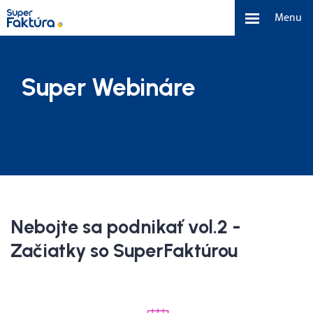
Menu
eFaktúra
Super Webináre
Funkcie
Benefity
Cenník
O nás
Nebojte sa podnikať vol.2 -
Začiatky so SuperFaktúrou
Tím a náš príbeh
Kontakt a média