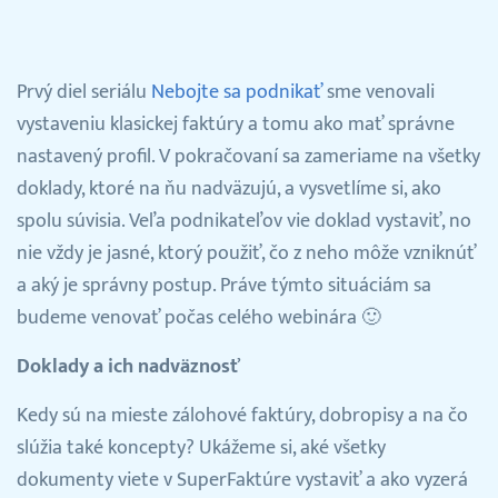
Prihlásenie
Prvý diel seriálu
Nebojte sa podnikať
sme venovali
vystaveniu klasickej faktúry a tomu ako mať správne
nastavený profil. V pokračovaní sa zameriame na všetky
doklady, ktoré na ňu nadväzujú, a vysvetlíme si, ako
spolu súvisia. Veľa podnikateľov vie doklad vystaviť, no
nie vždy je jasné, ktorý použiť, čo z neho môže vzniknúť
a aký je správny postup. Práve týmto situáciám sa
budeme venovať počas celého webinára 🙂
Doklady a ich nadväznosť
Kedy sú na mieste zálohové faktúry, dobropisy a na čo
slúžia také koncepty? Ukážeme si, aké všetky
dokumenty viete v SuperFaktúre vystaviť a ako vyzerá