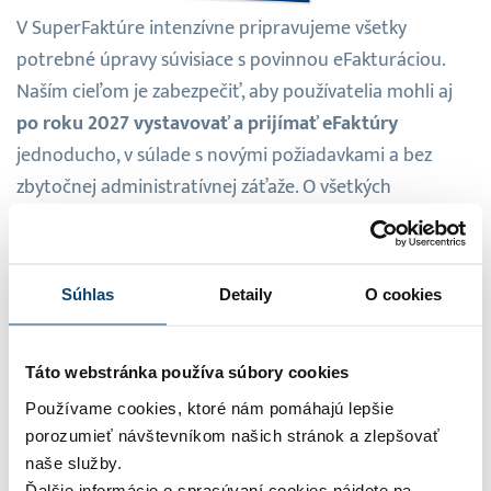
V SuperFaktúre intenzívne pripravujeme všetky
potrebné úpravy súvisiace s povinnou eFakturáciou.
Naším cieľom je zabezpečiť, aby používatelia mohli aj
po roku 2027 vystavovať a prijímať eFaktúry
jednoducho, v súlade s novými požiadavkami a bez
zbytočnej administratívnej záťaže. O všetkých
dôležitých novinkách a termínoch vás budeme
priebežne informovať.
Súhlas
Detaily
O cookies
Odporúčame pozrieť pred
Táto webstránka používa súbory cookies
Používame cookies, ktoré nám pomáhajú lepšie
webinárom
porozumieť návštevníkom našich stránok a zlepšovať
naše služby.
Ďalšie informácie o spracúvaní cookies nájdete na