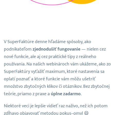
V SuperFaktúre denne hľadáme spôsoby, ako
podnikateľom
zjednodušiť fungovanie
— nielen cez
nové funkcie, ale aj cez praktické tipy z reálneho
používania. Na našich webinároch vám ukážeme, ako zo
SuperFaktúry vyťažiť maximum, ktoré nastavenia sa
oplatí poznať a ktoré funkcie vám môžu ušetriť
množstvo zbytočných klikov či otáznikov. Bez zbytočnej
teórie, priamo z praxe a
úplne zadarmo
.
Niektoré veci je lepšie vidieť raz naživo, než ich potom
zdĺhavo objavovať metodou pokus–omyl 😄