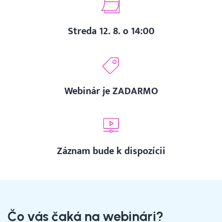
Webináre
Streda 12. 8. o 14:00
Blog
Vyhľadávanie
Webinár je ZADARMO
Slovenčina
Slovenčina
Záznam bude k dispozícii
English
30 DNÍ ZADARMO
Čo vás čaká na webinári?