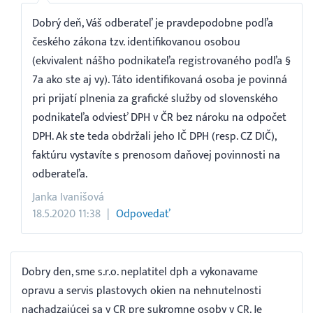
Dobrý deň, Váš odberateľ je pravdepodobne podľa
českého zákona tzv. identifikovanou osobou
(ekvivalent nášho podnikateľa registrovaného podľa §
7a ako ste aj vy). Táto identifikovaná osoba je povinná
pri prijatí plnenia za grafické služby od slovenského
podnikateľa odviesť DPH v ČR bez nároku na odpočet
DPH. Ak ste teda obdržali jeho IČ DPH (resp. CZ DIČ),
faktúru vystavíte s prenosom daňovej povinnosti na
odberateľa.
Janka Ivanišová
18.5.2020 11:38
Odpovedať
Dobry den, sme s.r.o. neplatitel dph a vykonavame
opravu a servis plastovych okien na nehnutelnosti
nachadzajúcej sa v CR pre sukromne osoby v CR. Je