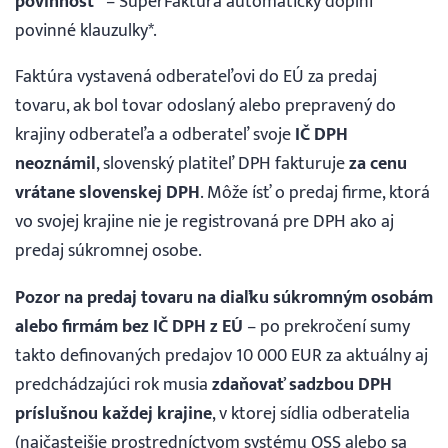
povinnosť
“ – SuperFaktúra automaticky doplní
povinné klauzulky*.
Faktúra vystavená odberateľovi do EÚ za predaj
tovaru, ak bol tovar odoslaný alebo prepravený do
krajiny odberateľa a odberateľ svoje
IČ DPH
neoznámil
, slovenský platiteľ DPH fakturuje
za cenu
vrátane slovenskej DPH
. Môže ísť o predaj firme, ktorá
vo svojej krajine nie je registrovaná pre DPH ako aj
predaj súkromnej osobe.
Pozor na predaj tovaru na diaľku súkromným osobám
alebo firmám bez IČ DPH z EÚ
– po prekročení sumy
takto definovaných predajov 10 000 EUR za aktuálny aj
predchádzajúci rok musia
zdaňovať sadzbou DPH
príslušnou každej krajine
, v ktorej sídlia odberatelia
(najčastejšie prostredníctvom systému OSS alebo sa