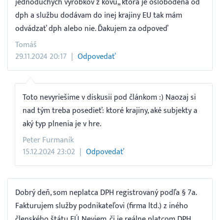
jednoduchých výrobkov z kovu,, ktorá je oslobodená od
dph a službu dodávam do inej krajiny EU tak mám
odvádzať dph alebo nie. Ďakujem za odpoveď
Tomáš
29.11.2024 20:17
Odpovedať
Toto nevyriešime v diskusii pod článkom :) Naozaj si
nad tým treba posedieť: ktoré krajiny, aké subjekty a
aký typ plnenia je v hre.
Peter Furmaník
15.12.2024 23:02
Odpovedať
Dobrý deň, som neplatca DPH registrovaný podľa § 7a.
Fakturujem služby podnikateľovi (firma ltd.) z iného
členského štátu EÚ. Neviem, či je reálne platcom DPH