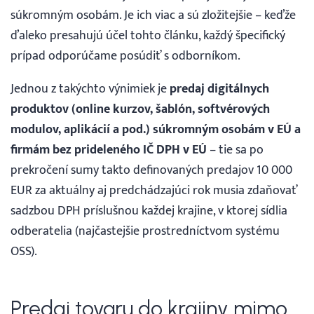
súkromným osobám. Je ich viac a sú zložitejšie – keďže
ďaleko presahujú účel tohto článku, každý špecifický
prípad odporúčame posúdiť s odborníkom.
Jednou z takýchto výnimiek je
predaj digitálnych
produktov (online kurzov, šablón, softvérových
modulov, aplikácií a pod.) súkromným osobám v EÚ a
firmám bez prideleného IČ DPH v EÚ
– tie sa po
prekročení sumy takto definovaných predajov 10 000
EUR za aktuálny aj predchádzajúci rok musia zdaňovať
sadzbou DPH príslušnou každej krajine, v ktorej sídlia
odberatelia (najčastejšie prostredníctvom systému
OSS).
Predaj tovaru do krajiny mimo