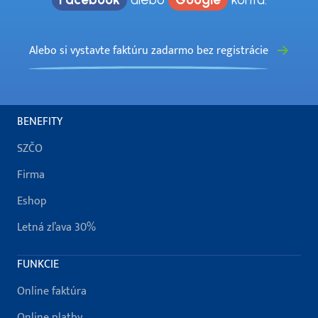
Alebo si vystavte faktúru zadarmo bez registrácie
BENEFITY
SZČO
Firma
Eshop
Letná zľava 30%
FUNKCIE
Online faktúra
Online platby