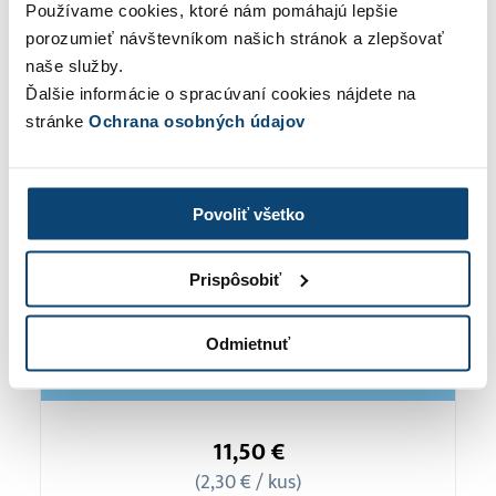
Používame cookies, ktoré nám pomáhajú lepšie
porozumieť návštevníkom našich stránok a zlepšovať
Poštové známky
naše služby.
Ďalšie informácie o spracúvaní cookies nájdete na
Môžete ich použiť na odoslanie faktúr vašim klientom
stránke
Ochrana osobných údajov
poštou. Nestrácajte čas a peniaze chodením na poštu.
Vašu faktúru vytlačíme, zabalíme a odošleme za vás.
Povoliť všetko
Prispôsobiť
Odmietnuť
Balíček
5
11,50 €
známok
(2,30 € / kus)