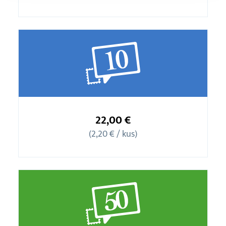
Balíček
10
22,00 €
známok
(2,20 € / kus)