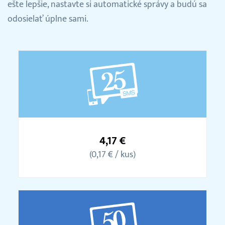
ešte lepšie, nastavte si automatické správy a budú sa
odosielať úplne sami.
Balíček
25
4,17 €
SMS
(0,17 € / kus)