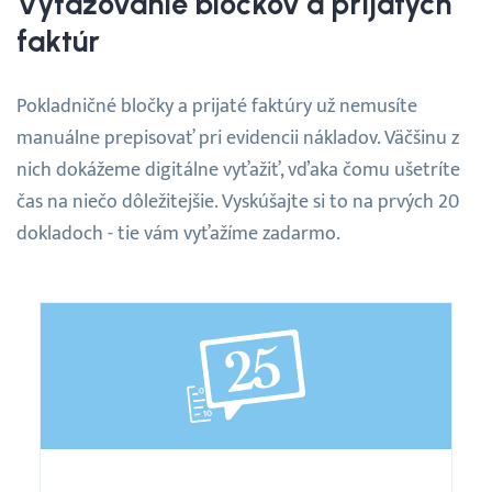
Vyťažovanie bločkov a prijatých
faktúr
Webináre
Pokladničné bločky a prijaté faktúry už nemusíte
Blog
manuálne prepisovať pri evidencii nákladov. Väčšinu z
nich dokážeme digitálne vyťažiť, vďaka čomu ušetríte
Vyhľadávanie
čas na niečo dôležitejšie. Vyskúšajte si to na prvých 20
dokladoch - tie vám vyťažíme zadarmo.
Slovenčina
Slovenčina
English
30 DNÍ ZADARMO
Balíček
25