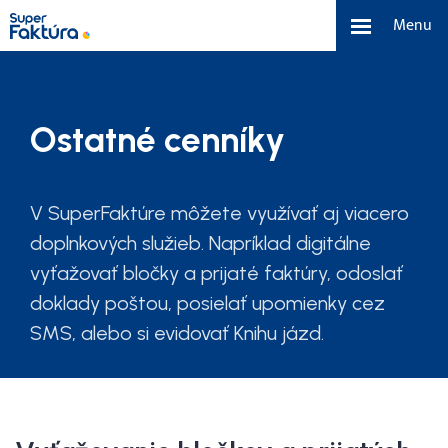
Menu
eFaktúra
Ostatné cenníky
Funkcie
Benefity
V SuperFaktúre môžete využívať aj viacero
doplnkových služieb. Napríklad digitálne
Cenník
vyťažovať bločky a prijaté faktúry, odoslať
doklady poštou, posielať upomienky cez
O nás
SMS, alebo si evidovať Knihu jázd.
Tím a náš príbeh
Kontakt a média