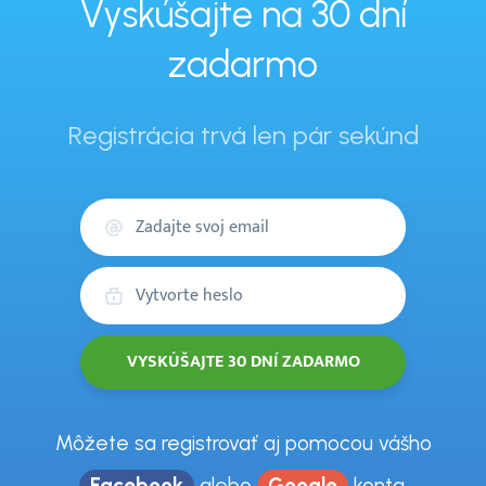
Vyskúšajte na 30 dní
zadarmo
Registrácia trvá len pár sekúnd
Váš
email
Heslo
Môžete sa registrovať aj pomocou vášho
Facebook
alebo
Google
konta.