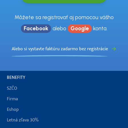
Môžete sa registrovať aj pomocou vášho
Facebook
alebo
Google
konta.
Alebo si vystavte faktúru zadarmo bez registrácie
BENEFITY
SZČO
Firma
Eshop
Letná zľava 30%