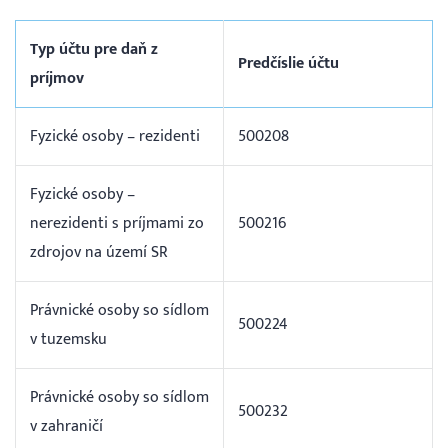
Typ účtu pre daň z
Predčíslie účtu
príjmov
Fyzické osoby – rezidenti
500208
Fyzické osoby –
nerezidenti s príjmami zo
500216
zdrojov na území SR
Právnické osoby so sídlom
500224
v tuzemsku
Právnické osoby so sídlom
500232
v zahraničí