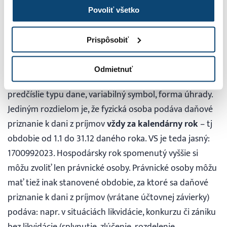
Povoliť všetko
Pravidlá uvedené v tomto článku platia pre
fyzické
osoby
(s príjmami zo živnosti, inej samostatnej
Prispôsobiť
zárobkovej činnosti, príjmami autorskými, z prenájmu či
zo zamestnania) ako aj pre
právnické osoby
(eseročky
Odmietnuť
a iné obchodné spoločnosti)
rovnako
. OÚD, doplnený o
predčíslie typu dane, variabilný symbol, forma úhrady.
Jediným rozdielom je, že fyzická osoba podáva daňové
priznanie k dani z príjmov
vždy za kalendárny rok
– tj
obdobie od 1.1 do 31.12 daného roka. VS je teda jasný:
1700992023
.
Hospodársky rok spomenutý vyššie si
môžu zvoliť len právnické osoby. Právnické osoby môžu
mať tiež inak stanovené obdobie, za ktoré sa daňové
priznanie k dani z príjmov (vrátane účtovnej závierky)
podáva: napr. v situáciách likvidácie, konkurzu či zániku
bez likvidácie (splynutie, zlúčenie, rozdelenie