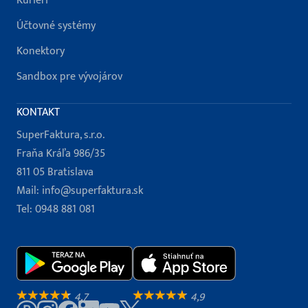
Kuriéri
Účtovné systémy
Konektory
Sandbox pre vývojárov
KONTAKT
SuperFaktura, s.r.o.
Fraňa Kráľa 986/35
811 05 Bratislava
Mail:
info@superfaktura.sk
Tel:
0948 881 081
4,7
4,9