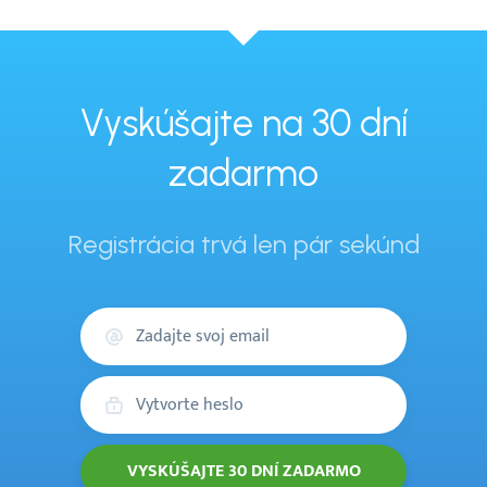
Vyskúšajte na 30 dní
zadarmo
Registrácia trvá len pár sekúnd
Váš
email
Heslo