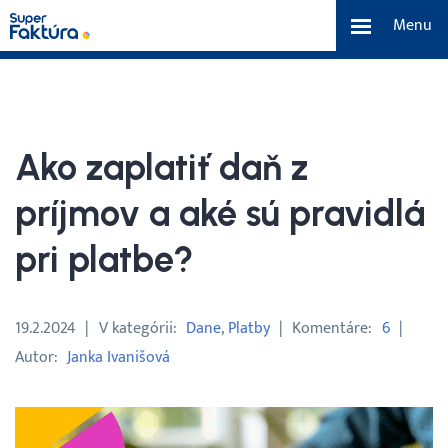
Menu
eFaktúra
Funkcie
Ako zaplatiť daň z
Benefity
príjmov a aké sú pravidlá
pri platbe?
Cenník
O nás
19.2.2024
V kategórii
Dane
Platby
Komentáre
6
Autor
Janka Ivanišová
Tím a náš príbeh
Kontakt a média