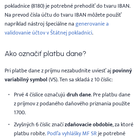
pokladnice (8180) je potrebné prehodiť do tvaru IBAN.
Na prevod čísla účtu do tvaru IBAN môžete použiť
napríklad nástroj špeciálne na
generovanie a
validovanie účtov v Štátnej pokladnici
.
Ako označiť platbu dane?
Pri platbe dane z príjmu nezabudnite uviesť aj
povinný
variabilný symbol
(VS). Ten sa skladá z 10 číslic:
Prvé 4 číslice označujú
druh dane
. Pre platbu dane
z príjmov z podaného daňového priznania použite
1700.
Zvyšných 6 číslic značí
zdaňovacie obdobie
, za ktoré
platbu robíte.
Podľa vyhlášky MF SR
je potrebné