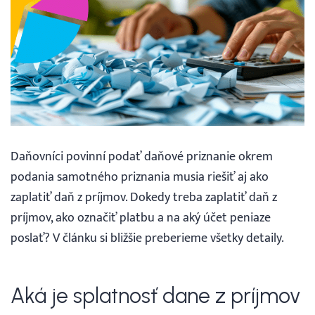
Webináre
Blog
Vyhľadávanie
Daňovníci povinní podať daňové priznanie okrem
Slovenčina
podania samotného priznania musia riešiť aj ako
zaplatiť daň z príjmov. Dokedy treba zaplatiť daň z
Slovenčina
príjmov, ako označiť platbu a na aký účet peniaze
poslať? V článku si bližšie preberieme všetky detaily.
English
30 DNÍ ZADARMO
Aká je splatnosť dane z príjmov