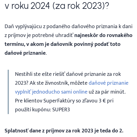
v roku 2024 (za rok 2023)?
Prihlásenie
Daň vyplývajúcu z podaného daňového priznania k dani
z príjmov je potrebné uhradiť
najneskôr do rovnakého
termínu, v akom je daňovník povinný podať toto
daňové priznanie
.
Nestihli ste ešte riešiť daňové priznanie za rok
2023? Ak ste živnostník, môžete
daňové priznanie
vyplniť jednoducho sami online
už za pár minút.
Pre klientov SuperFaktúry so zľavou 3 € pri
použití kupónu: SUPER3
Splatnosť dane z príjmov za rok 2023 je teda do 2.