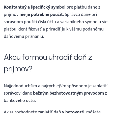
Konštantný a špecifický symbol
pre platbu dane z
príjmov
nie je potrebné použiť
. Správca dane pri
správnom použití čísla účtu a variabilného symbolu vie
platbu identifikovať a priradiť ju k vášmu podanému
daňovému priznaniu.
Akou formou uhradiť daň z
príjmov?
Najjednoduchším a najrýchlejším spôsobom je zaplatiť
správcovi dane
bežným bezhotovostným prevodom
z
bankového účtu.
Ak sa rozhodnete zaplatiť daň
v hotovosti
, môžete