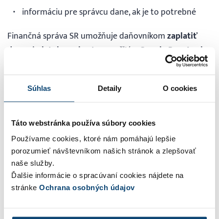
informáciu pre správcu dane, ak je to potrebné
Finančná správa SR umožňuje daňovníkom
zaplatiť
dane aj platobnou kartou
využitím
Google Pay,
Apple
Pay
, alebo prenesením platobných údajov do
internetbankingu vybraných bánk – treba sa prihlásiť
Súhlas
Detaily
O cookies
do účtu vašej osobnej internetovej zóny a na portáli
finančnej správy. Všetky dôležité
informácie k úhrade
daní kartou vrátane manuálu ako platbu uskutočniť
.
Táto webstránka používa súbory cookies
Používame cookies, ktoré nám pomáhajú lepšie
porozumieť návštevníkom našich stránok a zlepšovať
Daň z príjmov fyzických osôb
naše služby.
Ďalšie informácie o spracúvaní cookies nájdete na
vs daň z príjmov právnických
stránke
Ochrana osobných údajov
osôb