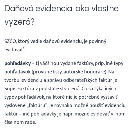
Prihlásenie
Daňová evidencia: ako vlastne
vyzerá?
SZČO, ktorý vedie daňovú evidenciu, je povinný
evidovať:
pohľadávky
– tj väčšinou vydané faktúry, príp. iné typy
pohľadávok (provízne listy, autorské honoráre). Na
tvorbu, evidenciu a správu odberateľských faktúr je
SuperFaktúra v podstate stvorená. Čo sa týka iných
typov pohľadávok, na ktoré nie je potrebné vystaviť
vyslovene „faktúru“, je rovnako možné použiť evidenciu
faktúr – iné pohľadávky je napr. možné evidovať v inom
číselnom rade.