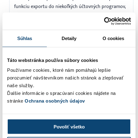
funkciu exportu do niekoľkých účtovných programov,
kedy účtovníčka takto exportovaný súbor len nahrá
do svojho účtovného programu. Doklady tak nebude
musieť zdĺhavo prepisovať a môže sa už len venovať
Súhlas
Detaily
O cookies
samotnému zaúčtovaniu.
Alena Pokovičová
29.11.2024 10:21
Odpovedať
Táto webstránka používa súbory cookies
Používame cookies, ktoré nám pomáhajú lepšie
porozumieť návštevníkom našich stránok a zlepšovať
A ešte jedna otázka na ktorú neviem nájsť dobrý
naše služby.
odpoveď. Tovar posielam na dobierku: 5.5.2014, vystavím
Ďalšie informácie o spracúvaní cookies nájdete na
zálohovú faktúru a pošlem tovar. Zákazník prevzal tovar
stránke
Ochrana osobných údajov
niekoľko dní neskôr (predpokladajme že tovar
posielame ako neregistrovaný list ktoré nie je možné
sledovať, takže nepoznáme skutočný dátum prevzatia).
Povoliť všetko
Po niekoľko dní neskôr Pošta nám uhradí dobierku,