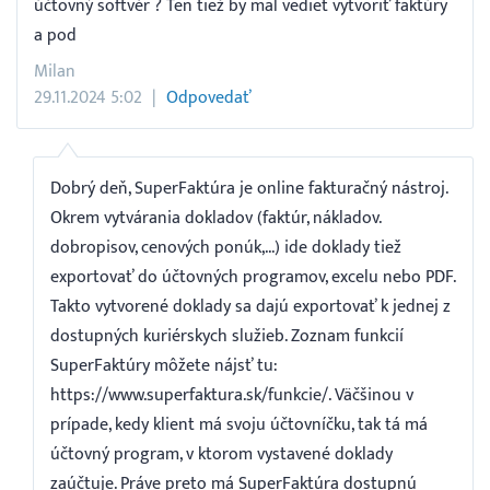
účtovný softvér ? Ten tiež by mal vediet vytvoriť faktúry
a pod
Milan
29.11.2024 5:02
Odpovedať
Dobrý deň, SuperFaktúra je online fakturačný nástroj.
Okrem vytvárania dokladov (faktúr, nákladov.
dobropisov, cenových ponúk,...) ide doklady tiež
exportovať do účtovných programov, excelu nebo PDF.
Takto vytvorené doklady sa dajú exportovať k jednej z
dostupných kuriérskych služieb. Zoznam funkcií
SuperFaktúry môžete nájsť tu:
https://www.superfaktura.sk/funkcie/. Väčšinou v
prípade, kedy klient má svoju účtovníčku, tak tá má
účtovný program, v ktorom vystavené doklady
zaúčtuje. Práve preto má SuperFaktúra dostupnú