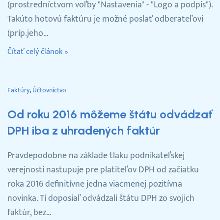
(prostredníctvom voľby "Nastavenia" - "Logo a podpis").
Takúto hotovú faktúru je možné poslať odberateľovi
(príp.jeho…
Čítať celý článok »
Faktúry
Účtovníctvo
Od roku 2016 môžeme štátu odvádzať
DPH iba z uhradených faktúr
Pravdepodobne na základe tlaku podnikateľskej
verejnosti nastupuje pre platiteľov DPH od začiatku
roka 2016 definitívne jedna viacmenej pozitívna
novinka. Tí doposiaľ odvádzali štátu DPH zo svojich
faktúr, bez…