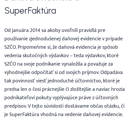
SuperFaktúra
Webináre
Od januára 2014 sa akoby uvoľnili pravidlá pre
Blog
používanie zjednodušenej daňovej evidencie v prípade
SZČO. Pripomeňme si, že daňová evidencia je spôsob
Vyhľadávanie
vedenia skutočných výdavkov – teda výdavkov, ktoré
SZČO na svoje podnikanie vynaložila a považuje za
Slovenčina
výhodnejšie odpočítať si od svojich príjmov. Odpadáva
tak povinnosť viesť jednoduché účtovníctvo, ktoré je
Slovenčina
predsa len o čosi prácnejšie či zložitejšie a naviac hrozia
podnikateľovi pokuty vyplývajúce práve z účtovných
English
predpisov. V tejto súvislosti dostávame občas otázku, či
je SuperFaktúra vhodná na vedenie daňovej evidencie.
30 DNÍ ZADARMO