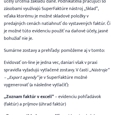
účely určenia základu dane. Podnikatelia pracujúci so
zásobami využívajú SuperFaktúre nástroj „Sklad“,
vďaka ktorému je možné skladové položky v
predajných cenách natiahnuť do vystavených faktúr. Či
je možné túto evidenciu použiť na daňové účely, jasné
bohužiaľ nie je.
Sumárne zostavy a prehľady: pomôžeme aj v tomto:
Evidovať on-line je jedna vec, daniari však v praxi
spravidla vyžadujú vytlačené zostavy. V časti
„Nástroje“
– „Export agendy“
je v SuperFaktúre možné
vygenerovať (a následne vytlačiť):
„Zoznam faktúr v exceli“
– evidenciu pohľadávok
(faktúr) a príjmov (úhrad faktúr)