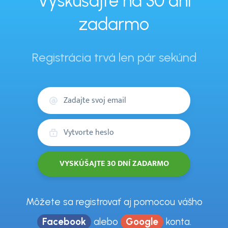
Vyskúšajte na 30 dní
zadarmo
Registrácia trvá len pár sekúnd
Váš
email
Heslo
Môžete sa registrovať aj pomocou vášho
Facebook
alebo
Google
konta.