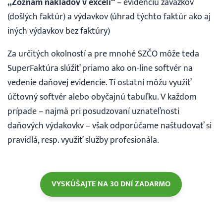
„Zoznam nákladov v exceli“
– evidenciu záväzkov
(došlých faktúr) a výdavkov (úhrad týchto faktúr ako aj
iných výdavkov bez faktúry)
Za určitých okolností a pre mnohé SZČO môže teda
SuperFaktúra slúžiť priamo ako on-line softvér na
vedenie daňovej evidencie. Tí ostatní môžu využiť
účtovný softvér alebo obyčajnú tabuľku. V každom
prípade – najmä pri posudzovaní uznateľnosti
daňových výdakovkv – však odporúčame naštudovať si
pravidlá, resp. využiť služby profesionála.
VYSKÚŠAJTE NA 30 DNÍ ZADARMO