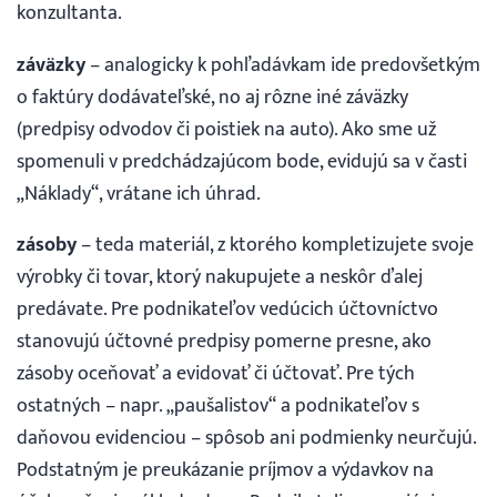
konzultanta.
záväzky
– analogicky k pohľadávkam ide predovšetkým
o faktúry dodávateľské, no aj rôzne iné záväzky
(predpisy odvodov či poistiek na auto). Ako sme už
spomenuli v predchádzajúcom bode, evidujú sa v časti
„Náklady“, vrátane ich úhrad.
zásoby
– teda materiál, z ktorého kompletizujete svoje
výrobky či tovar, ktorý nakupujete a neskôr ďalej
predávate. Pre podnikateľov vedúcich účtovníctvo
stanovujú účtovné predpisy pomerne presne, ako
zásoby oceňovať a evidovať či účtovať. Pre tých
ostatných – napr. „paušalistov“ a podnikateľov s
daňovou evidenciou – spôsob ani podmienky neurčujú.
Podstatným je preukázanie príjmov a výdavkov na