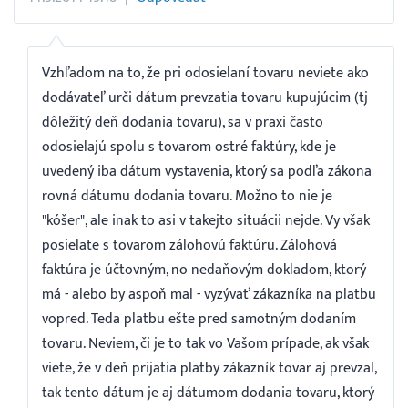
Vzhľadom na to, že pri odosielaní tovaru neviete ako
dodávateľ urči dátum prevzatia tovaru kupujúcim (tj
dôležitý deň dodania tovaru), sa v praxi často
odosielajú spolu s tovarom ostré faktúry, kde je
uvedený iba dátum vystavenia, ktorý sa podľa zákona
rovná dátumu dodania tovaru. Možno to nie je
"kóšer", ale inak to asi v takejto situácii nejde. Vy však
posielate s tovarom zálohovú faktúru. Zálohová
faktúra je účtovným, no nedaňovým dokladom, ktorý
má - alebo by aspoň mal - vyzývať zákazníka na platbu
vopred. Teda platbu ešte pred samotným dodaním
tovaru. Neviem, či je to tak vo Vašom prípade, ak však
viete, že v deň prijatia platby zákazník tovar aj prevzal,
tak tento dátum je aj dátumom dodania tovaru, ktorý