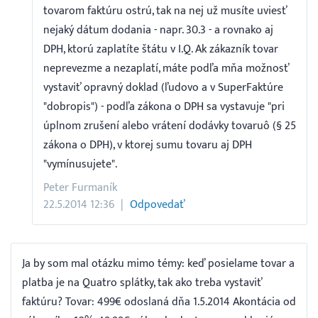
tovarom faktúru ostrú, tak na nej už musíte uviesť
nejaký dátum dodania - napr. 30.3 - a rovnako aj
DPH, ktorú zaplatíte štátu v I.Q. Ak zákazník tovar
neprevezme a nezaplatí, máte podľa mňa možnosť
vystaviť opravný doklad (ľudovo a v SuperFaktúre
"dobropis") - podľa zákona o DPH sa vystavuje "pri
úplnom zrušení alebo vrátení dodávky tovaruô (§ 25
zákona o DPH), v ktorej sumu tovaru aj DPH
"vymínusujete".
Peter Furmaník
22.5.2014 12:36
Odpovedať
Ja by som mal otázku mimo témy: keď posielame tovar a
platba je na Quatro splátky, tak ako treba vystaviť
faktúru? Tovar: 499€ odoslaná dňa 1.5.2014 Akontácia od