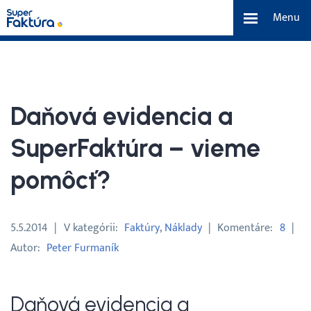
Menu
eFaktúra
Funkcie
Daňová evidencia a
Benefity
SuperFaktúra – vieme
pomôcť?
Cenník
O nás
5.5.2014
V kategórii
Faktúry
Náklady
Komentáre
8
Autor
Peter Furmaník
Tím a náš príbeh
Daňová evidencia a
Kontakt a média