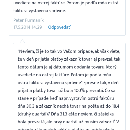
uvediete na ostrej faktúre. Potom je podľa mňa ostrá
faktúra vystavená správne.
Peter Furmaník
17.5.2014 14:29
Odpovedať
"Neviem, či je to tak vo Vašom prípade, ak však viete,
že v deň prijatia platby zákazník tovar aj prevzal, tak
tento dátum je aj dátumom dodania tovaru, ktorý
uvediete na ostrej faktúre. Potom je podľa mňa
ostrá faktúra vystavená správne". -presne tak, v deň
prijatia platby tovar už bola 100% prevzatá. Čo sa
stane v prípade, keď napr. vystavím ostrú faktúru
dňa 30.3 a zákazník nechá tovar na pošte až do 18.4
(druhý quartál)? Dňa 31.3 ešte neviem, či zásielka
bola prevzatá, ale prvý quartál už musím zatvoriť. V
prípade zálohových faktúr: platba mi príde okolo