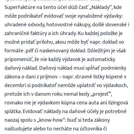
SuperFaktúre na tento účel slúži časť „Náklady“, kde
môže podnikateľ evidovať svoje vynaložené výdavky:
uhradené odvody, hotovostné nákupy, došlé slovenské i
zahraničné faktúry a ich úhrady. Ku každej položke je
možné pridať prílohu, akou môže byť napr. doklad vo
formáte .pdf či naskenovaný doklad. Dôležitým je však
pripomenúť, že nie každý výdavok je automaticky
daňový náklad. Daňový náklad musí spĺňať podmienky
zákona o dani z príjmov – napr. stravné lístky kúpené v
decembri si podnikateľ nemôže uplatniť vo výdavkoch,
pretože ich v danom roku nemal kedy „prejesť“,
rovnako nie je výdavkom kúpna cena auta ani lízingová
splátka. Evidovať náklady na daňové účely je potrebné
naozaj spolu s „know-how“: buď si teda zákony
naštudujete alebo to necháte na účtovníka či