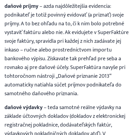
daňové príjmy
– azda najdôležitejšia evidencia:
podnikateľ je totiž povinný evidovať (a priznať) svoje
príjmy. A to bez ohľadu na to, či k nim bolo potrebné
vystaviť faktúru alebo nie. Ak evidujete v SuperFaktúre
svoje faktúry, spravidla pri každej z nich zadávate jej
inkaso – ručne alebo prostredníctvom importu
bankového výpisu. Získavate tak prehľad pre seba a
rovnako aj pre daňové účely. SuperFaktúra navyše pri
tohtoročnom nástroji „Daňové priznanie 2013“
automaticky natiahla súčet príjmov podnikateľa do
samotného daňového priznania.
daňové výdavky
– teda samotné reálne výdavky na
základe účtovných dokladov (dokladov z elektronickej
registračnej pokladnice, dodávateľských faktúr,
výdavkových pokladničných dokladov atď). V