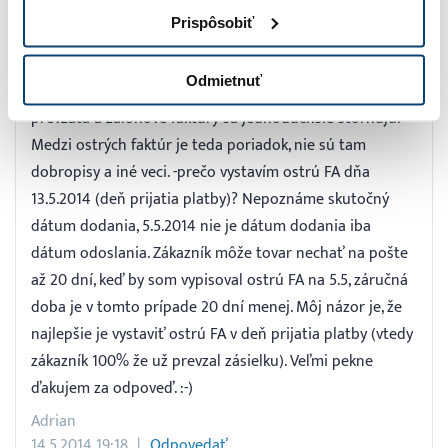
dátum prijatia platby 13.5.2014. Teraz robím tak, že po
Prispôsobiť
prijatí platby vystavím ostrú FA s dátumom dodania a
prijatia platby 13.5.2014. Robím to dobre? -prečo
Odmietnuť
vystavím zálohové faktúry? Nie každá zásielka je
prevzatá a zálohové faktúry sa jednoduchšie stornujú.
Medzi ostrých faktúr je teda poriadok, nie sú tam
dobropisy a iné veci. -prečo vystavím ostrú FA dňa
13.5.2014 (deň prijatia platby)? Nepoznáme skutočný
dátum dodania, 5.5.2014 nie je dátum dodania iba
dátum odoslania. Zákazník môže tovar nechať na pošte
až 20 dní, keď by som vypisoval ostrú FA na 5.5, záručná
doba je v tomto prípade 20 dní menej. Môj názor je, že
najlepšie je vystaviť ostrú FA v deň prijatia platby (vtedy
zákazník 100% že už prevzal zásielku). Veľmi pekne
ďakujem za odpoveď. :-)
Adrian
14.5.2014 19:18
Odpovedať