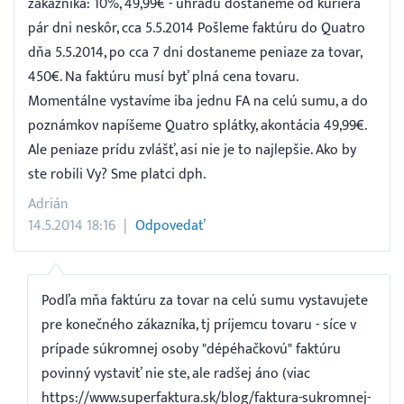
zákazníka: 10%, 49,99€ - úhradu dostaneme od kuriéra
pár dni neskôr, cca 5.5.2014 Pošleme faktúru do Quatro
dňa 5.5.2014, po cca 7 dni dostaneme peniaze za tovar,
450€. Na faktúru musí byť plná cena tovaru.
Momentálne vystavíme iba jednu FA na celú sumu, a do
poznámkov napíšeme Quatro splátky, akontácia 49,99€.
Ale peniaze prídu zvlášť, asi nie je to najlepšie. Ako by
ste robili Vy? Sme platci dph.
Adrián
14.5.2014 18:16
Odpovedať
Podľa mňa faktúru za tovar na celú sumu vystavujete
pre konečného zákazníka, tj príjemcu tovaru - síce v
prípade súkromnej osoby "dépéhačkovú" faktúru
povinný vystaviť nie ste, ale radšej áno (viac
https://www.superfaktura.sk/blog/faktura-sukromnej-