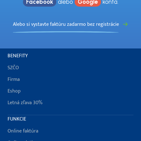
Facebook
alebo
Google
konta.
Alebo si vystavte faktúru zadarmo bez registrácie
BENEFITY
SZČO
Firma
Eshop
Letná zľava 30%
FUNKCIE
Online faktúra