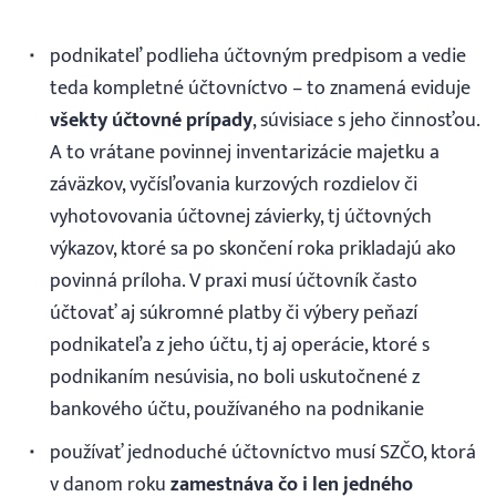
Prihlásenie
podnikateľ podlieha účtovným predpisom a vedie
teda kompletné účtovníctvo – to znamená eviduje
všekty účtovné prípady
, súvisiace s jeho činnosťou.
A to vrátane povinnej inventarizácie majetku a
záväzkov, vyčísľovania kurzových rozdielov či
vyhotovovania účtovnej závierky, tj účtovných
výkazov, ktoré sa po skončení roka prikladajú ako
povinná príloha. V praxi musí účtovník často
účtovať aj súkromné platby či výbery peňazí
podnikateľa z jeho účtu, tj aj operácie, ktoré s
podnikaním nesúvisia, no boli uskutočnené z
bankového účtu, používaného na podnikanie
používať jednoduché účtovníctvo musí SZČO, ktorá
v danom roku
zamestnáva čo i len jedného