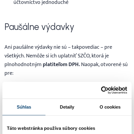
účtovníctvo jednoduché
Paušálne výdavky
Ani paušálne výdavky nie sú – takpovediac – pre
všetkých. Nemôže si ich uplatniť SZČO, ktorá je
plnohodnotným
platiteľom DPH.
Naopak, otvorené sú
pre:
SZČO, ktoré nie sú platiteľmi DPH
SZČO, ktoré sú, resp. boli platiteľmi DPH iba časť
daného roka
Súhlas
Detaily
O cookies
SZČO, ktoré sú pre DPH registrovaní z iného titulu –
napr. v zmysle § 7 či § 7a zákona o DPH
Táto webstránka používa súbory cookies