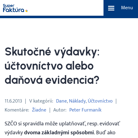
Menu
eFaktúra
Funkcie
Skutočné výdavky:
Benefity
účtovníctvo alebo
daňová evidencia?
Cenník
O nás
11.6.2013
V kategórii
Dane
Náklady
Účtovníctvo
Komentáre
Žiadne
Autor
Peter Furmaník
Tím a náš príbeh
SZČO si spravidla môže uplatňovať, resp. evidovať
výdavky
dvoma základnými spôsobmi
. Buď ako
Kontakt a média