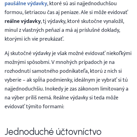
paušálne výdavky
, ktoré sú asi najjednoduchšou
formou, šetriacou čas aj peniaze. Ale si môže evidovať
Webináre
reálne výdavky
, tj výdavky, ktoré skutočne vynaložil,
minul z vlastných peňazí a má aj príslušné doklady,
Blog
ktorými ich vie preukázať.
Vyhľadávanie
Aj skutočné výdavky je však možné evidovať niekoľkými
možnými spôsobmi. V mnohých prípadoch je na
Slovenčina
rozhodnutí samotného podnikateľa, ktorú z nich si
vyberie – ak spĺňa podmienky, ideálnym je vybrať si tú
Slovenčina
najjednoduchšiu. Inokedy je zas zákonom limitovaný a
na výber príliš nemá. Reálne výdavky si teda môže
English
evidovať týmito formami:
30 DNÍ ZADARMO
Jednoduché účtovníctvo