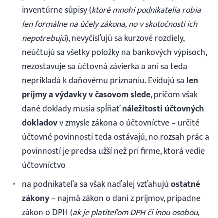
inventúrne súpisy (
ktoré mnohí podnikatelia robia
len formálne na účely zákona, no v skutočnosti ich
nepotrebujú
), nevyčísľujú sa kurzové rozdiely,
neúčtujú sa všetky položky na bankových výpisoch,
nezostavuje sa účtovná závierka a ani sa teda
neprikladá k daňovému priznaniu. Evidujú sa
len
príjmy a výdavky v časovom slede
, pričom však
dané doklady musia spĺňať
náležitosti účtovných
dokladov
v zmysle zákona o účtovníctve – určité
účtovné povinnosti teda ostávajú, no rozsah prác a
povinností je predsa užší než pri firme, ktorá vedie
účtovníctvo
na podnikateľa sa však naďalej vzťahujú
ostatné
zákony
– najmä zákon o dani z príjmov, prípadne
zákon o DPH (
ak je platiteľom DPH či inou osobou,