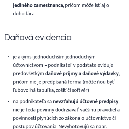
jediného zamestnanca
, pričom môže ísť aj o
dohodára
Daňová evidencia
je akýmsi jednoduchším jednoduchým
účtovníctvom – podnikateľ v podstate eviduje
predovšetkým
daňové príjmy a daňové výdavky
,
pričom nie je predpísaná forma (môže ňou byť
ľubovoľná tabuľka, zošiť či softvér)
na podnikateľa sa
nevzťahujú účtovné predpisy
,
nie je teda povinný dodržiavať väčšinu pravidiel a
povinností plynúcich zo zákona o účtovníctve či
postupov účtovania. Nevyhotovujú sa napr.