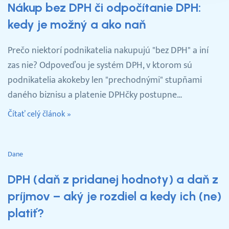
Nákup bez DPH či odpočítanie DPH:
kedy je možný a ako naň
Prečo niektorí podnikatelia nakupujú "bez DPH" a iní
zas nie? Odpoveďou je systém DPH, v ktorom sú
podnikatelia akokeby len "prechodnými" stupňami
daného biznisu a platenie DPHčky postupne…
Čítať celý článok »
Dane
DPH (daň z pridanej hodnoty) a daň z
príjmov – aký je rozdiel a kedy ich (ne)
platiť?