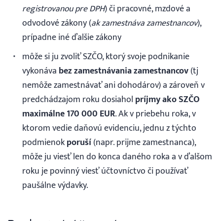
registrovanou pre DPH
) či pracovné, mzdové a
odvodové zákony (
ak zamestnáva zamestnancov
),
prípadne iné ďalšie zákony
môže si ju zvoliť SZČO, ktorý svoje podnikanie
vykonáva
bez zamestnávania zamestnancov
(tj
nemôže zamestnávať ani dohodárov) a zároveň v
predchádzajom roku dosiahol
príjmy ako SZČO
maximálne 170 000 EUR
. Ak v priebehu roka, v
ktorom vedie daňovú evidenciu, jednu z týchto
podmienok
poruší
(napr. prijme zamestnanca),
môže ju viesť len do konca daného roka a v ďalšom
roku je povinný viesť účtovníctvo či používať
paušálne výdavky.