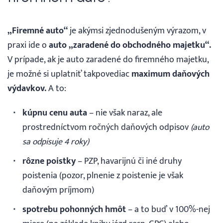
Prihlásenie
„Firemné auto“
je akýmsi zjednodušeným výrazom, v
praxi ide o
auto „zaradené do obchodného majetku“.
V prípade, ak je auto zaradené do firemného majetku,
je možné si uplatniť takpovediac
maximum daňových
výdavkov.
A to:
kúpnu cenu auta
– nie však naraz, ale
prostredníctvom ročných daňových odpisov
(auto
sa odpisuje 4 roky)
rôzne poistky
– PZP, havarijnú či iné druhy
poistenia (pozor, plnenie z poistenie je však
daňovým príjmom)
spotrebu pohonných hmôt
– a to buď v 100%-nej