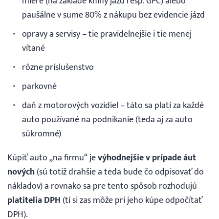
miere (na základe knihy jázd resp. GPC) alebo
paušálne v sume 80% z nákupu bez evidencie jázd
opravy a servisy – tie pravidelnejšie i tie menej
vítané
rôzne príslušenstvo
parkovné
daň z motorových vozidiel – táto sa platí za každé
auto používané na podnikanie (teda aj za auto
súkromné)
Kúpiť auto „na firmu“ je
výhodnejšie v prípade áut
nových
(sú totiž drahšie a teda bude čo odpisovať do
nákladov) a rovnako sa pre tento spôsob rozhodujú
platitelia DPH
(tí si zas môže pri jeho kúpe odpočítať
DPH).