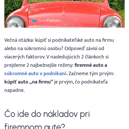
Webináre
Blog
Večná otázka: kúpiť si podnikateľské auto na firmu
Vyhľadávanie
alebo na súkromnú osobu? Odpoveď závisí od
viacerých faktorov. V nasledujúcich 2 článkoch si
Slovenčina
prejdeme 2 najbežnejšie režimy:
firemné auto a
súkromné auto v podnikaní
.
Začneme tým prvým:
kúpiť auto „na firmu“
je prvým, čo podnikateľa
Slovenčina
napadne.
English
Čo ide do nákladov pri
30 DNÍ ZADARMO
firemnom aute?