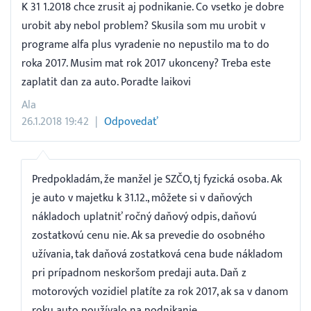
K 31 1.2018 chce zrusit aj podnikanie. Co vsetko je dobre
urobit aby nebol problem? Skusila som mu urobit v
programe alfa plus vyradenie no nepustilo ma to do
roka 2017. Musim mat rok 2017 ukonceny? Treba este
zaplatit dan za auto. Poradte laikovi
Ala
26.1.2018 19:42
Odpovedať
Predpokladám, že manžel je SZČO, tj fyzická osoba. Ak
je auto v majetku k 31.12., môžete si v daňových
nákladoch uplatniť ročný daňový odpis, daňovú
zostatkovú cenu nie. Ak sa prevedie do osobného
užívania, tak daňová zostatková cena bude nákladom
pri prípadnom neskoršom predaji auta. Daň z
motorových vozidiel platíte za rok 2017, ak sa v danom
roku auto používalo na podnikanie.