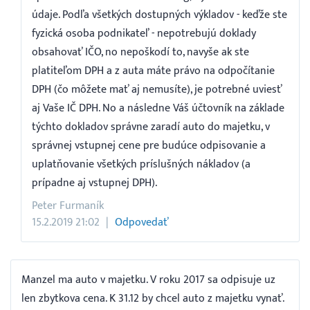
údaje. Podľa všetkých dostupných výkladov - keďže ste
fyzická osoba podnikateľ - nepotrebujú doklady
obsahovať IČO, no nepoškodí to, navyše ak ste
platiteľom DPH a z auta máte právo na odpočítanie
DPH (čo môžete mať aj nemusíte), je potrebné uviesť
aj Vaše IČ DPH. No a následne Váš účtovník na základe
týchto dokladov správne zaradí auto do majetku, v
správnej vstupnej cene pre budúce odpisovanie a
uplatňovanie všetkých príslušných nákladov (a
prípadne aj vstupnej DPH).
Peter Furmaník
15.2.2019 21:02
Odpovedať
Manzel ma auto v majetku. V roku 2017 sa odpisuje uz
len zbytkova cena. K 31.12 by chcel auto z majetku vynať.