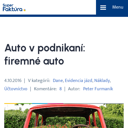
Menu
eFaktúra
Funkcie
Auto v podnikaní:
Benefity
firemné auto
Cenník
4.10.2016
V kategórii
Dane
Evidencia jázd
Náklady
Účtovníctvo
Komentáre
8
Autor
Peter Furmaník
O nás
Tím a náš príbeh
Kontakt a média