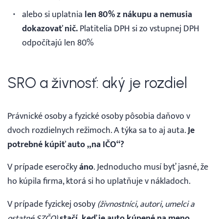
alebo si uplatnia
len 80% z nákupu a nemusia
dokazovať nič.
Platitelia DPH si zo vstupnej DPH
odpočítajú len 80%
SRO a živnosť: aký je rozdiel
Právnické osoby a fyzické osoby pôsobia daňovo v
dvoch rozdielnych režimoch. A týka sa to aj auta.
Je
potrebné kúpiť auto „na IČO“?
V prípade eseročky
áno
. Jednoducho musí byť jasné, že
ho kúpila firma, ktorá si ho uplatňuje v nákladoch.
V prípade fyzickej osoby
(živnostníci, autori, umelci a
ostatné SZČO)
stačí, keď je auto kúpené na meno