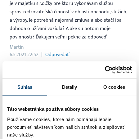
je v majetku s.r.o.čky pre ktorú vykonávam službu
sprostredkovateľská činnosť v oblasti obchodu, služieb,
a výroby. Je potrebná nájomná zmluva alebo stačí iba
dohoda o užívaní vozidla? A aké su potom moje
povinnosti? Ďakujem veľmi pekne za odpoveď
Martin
6.5.2021 22:52
Odpovedať
Tých možností je v praxi viac a každá má svoje
Súhlas
Detaily
O cookies
súvislosti: pri prenájme by ste danej firme mali platiť
nájomné a dobrovoľne ho nezahrnúť či zahrnúť do
fakturovanej sumy (čo Vám zvýši príjmy), pri zmluve o
Táto webstránka používa súbory cookies
výpožičke nájomné neplatíte; v oboch prípadoch
Používame cookies, ktoré nám pomáhajú lepšie
prioritne PHL platíte sám a zas je na Vás, či ich
porozumieť návštevníkom našich stránok a zlepšovať
zahrniete do ceny za služby alebo nie (čo Vám zas
naše služby.