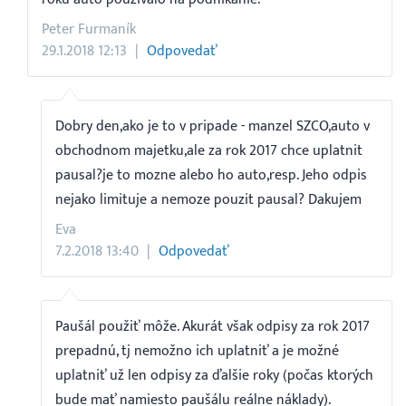
Peter Furmaník
29.1.2018 12:13
Odpovedať
Dobry den,ako je to v pripade - manzel SZCO,auto v
obchodnom majetku,ale za rok 2017 chce uplatnit
pausal?je to mozne alebo ho auto,resp. Jeho odpis
nejako limituje a nemoze pouzit pausal? Dakujem
Eva
7.2.2018 13:40
Odpovedať
Paušál použiť môže. Akurát však odpisy za rok 2017
prepadnú, tj nemožno ich uplatniť a je možné
uplatniť už len odpisy za ďalšie roky (počas ktorých
bude mať namiesto paušálu reálne náklady).