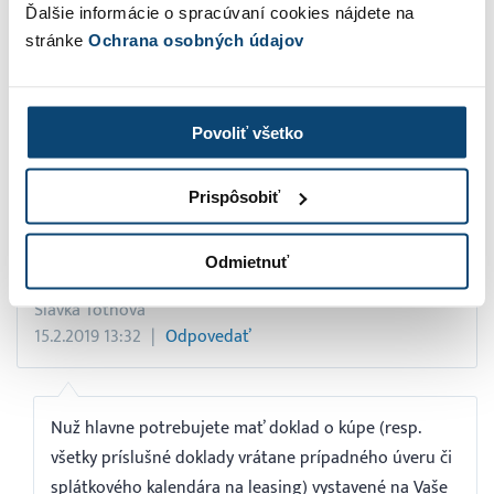
ovplyvňuje daň z príjmov, obrat pre DPH či hranicu pre
Ďalšie informácie o spracúvaní cookies nájdete na
platenie sociálnych odvodov).
stránke
Ochrana osobných údajov
Peter Furmaník
11.5.2021 14:42
Odpovedať
Povoliť všetko
Dobrý deň. Mám IČO ako viazaný poisťovací agent
Prispôsobiť
registrovaný v NBS (nie ŽR ani OR). Chcem si na IČO
kúpiť auto. Aké účtovné a daňové povinnosti mi z toho
Odmietnuť
vyplývajú? Ďakujem
Slavka Tóthová
15.2.2019 13:32
Odpovedať
Nuž hlavne potrebujete mať doklad o kúpe (resp.
všetky príslušné doklady vrátane prípadného úveru či
splátkového kalendára na leasing) vystavené na Vaše