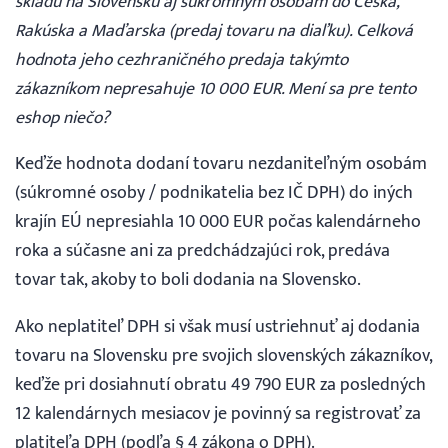
skladu na Slovensku aj súkromným osobám do Česka,
Rakúska a Maďarska (predaj tovaru na diaľku). Celková
hodnota jeho cezhraničného predaja takýmto
zákazníkom nepresahuje 10 000 EUR. Mení sa pre tento
eshop niečo?
Keďže hodnota dodaní tovaru nezdaniteľným osobám
(súkromné osoby / podnikatelia bez IČ DPH) do iných
krajín EÚ nepresiahla 10 000 EUR počas kalendárneho
roka a súčasne ani za predchádzajúci rok, predáva
tovar tak, akoby to boli dodania na Slovensko.
Ako neplatiteľ DPH si však musí ustriehnuť aj dodania
tovaru na Slovensku pre svojich slovenských zákazníkov,
keďže pri dosiahnutí obratu 49 790 EUR za posledných
12 kalendárnych mesiacov je povinný sa registrovať za
platiteľa DPH (podľa § 4 zákona o DPH).