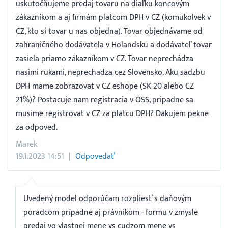
uskutočňujeme predaj tovaru na diaľku koncovým
zákazníkom a aj firmám platcom DPH v CZ (komukolvek v
CZ, kto si tovar u nas objedna). Tovar objednávame od
zahraničného dodávatela v Holandsku a dodávateľ tovar
zasiela priamo zákazníkom v CZ. Tovar neprechádza
nasimi rukami, neprechadza cez Slovensko. Aku sadzbu
DPH mame zobrazovat v CZ eshope (SK 20 alebo CZ
21%)? Postacuje nam registracia v OSS, pripadne sa
musime registrovat v CZ za platcu DPH? Dakujem pekne
za odpoved.
Marek
19.1.2023 14:51
Odpovedať
Uvedený model odporúčam rozpliesť s daňovým
poradcom prípadne aj právnikom - formu v zmysle
predaj vo vlastnej mene vs cudzom mene vs