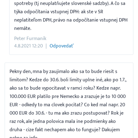
spotreby (tj neuplatňujete slovenské sadzby). A čo sa
týka odpočítania vstupnej DPH: ak ste v SR
neplatiteľom DPH, právo na odpočítanie vstupnej DPH
nemáte.
Peter Furmaník
4.8.2021 12:20
Odpovedať
Pekny den, mna by zaujimalo ako sa to bude riesit s
limitom? Kedze do 30.6. boli limity uplne iné, ako po 1.7.,
ako sa to bude vypocitavat v ramci roku? Kedze napr.
100.000 EUR platilo pre Nemecko a zrazuje je to 10 000
EUR - odkedy to ma clovek pocitat? Co ked mal napr. 20
000 EUR do 30.6. - tu ma ako zrazu postupovat? Rok je
raz rok, ale jedna polovica mala ine podmienky ako
druha - cize fakt nechapem ako to funguje? Dakujem