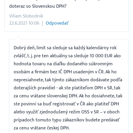
doteraz so Slovenskou DPH?
Viliam Slobodnik
22.6.2021 10:06
Odpovedať
Dobrý deň, limit sa sleduje sa každý kalendárny rok
zvlášť, t. j. pre ten aktuálny sa sleduje 10 000 EUR ako
hodnota tovaru na diaľku dodaného súkromným
osobám a firmám bez IČ DPH usadeným v ČR. Ak ho
nepresiahnete, tak týmto zákazníkom dodávate podľa
doterajších pravidiel - ak ste platiteľom DPH v SR, tak
za cenu vrátane slovenskej DPH. Ak ho dosiahnete, tak
ste povinní sa buď registrovať v ČR ako platiteľ DPH
alebo využiť zjednodušený režim OSS v SR – v oboch
prípadoch tomuto typu zákazníkov budete predávať
za cenu vrátane českej DPH.