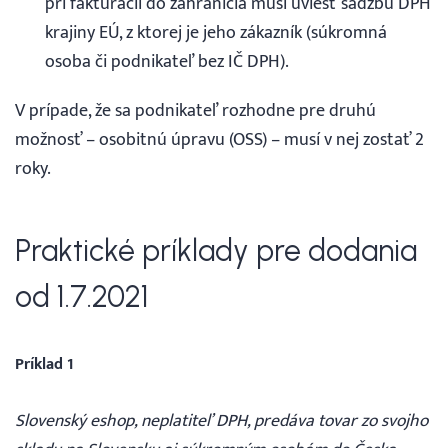
pri fakturácií do zahraničia musí uviesť sadzbu DPH
krajiny EÚ, z ktorej je jeho zákazník (súkromná
osoba či podnikateľ bez IČ DPH).
V prípade, že sa podnikateľ rozhodne pre druhú
možnosť – osobitnú úpravu (OSS) – musí v nej zostať 2
roky.
Praktické príklady pre dodania
od 1.7.2021
Príklad 1
Slovenský eshop, neplatiteľ DPH, predáva tovar zo svojho