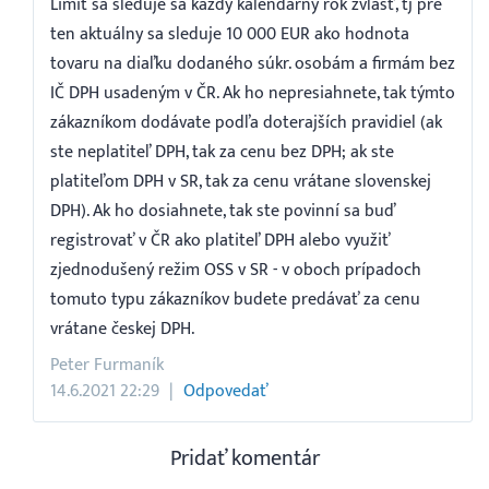
Limit sa sleduje sa každý kalendárny rok zvlášť, tj pre
ten aktuálny sa sleduje 10 000 EUR ako hodnota
tovaru na diaľku dodaného súkr. osobám a firmám bez
IČ DPH usadeným v ČR. Ak ho nepresiahnete, tak týmto
zákazníkom dodávate podľa doterajších pravidiel (ak
ste neplatiteľ DPH, tak za cenu bez DPH; ak ste
platiteľom DPH v SR, tak za cenu vrátane slovenskej
DPH). Ak ho dosiahnete, tak ste povinní sa buď
registrovať v ČR ako platiteľ DPH alebo využiť
zjednodušený režim OSS v SR - v oboch prípadoch
tomuto typu zákazníkov budete predávať za cenu
vrátane českej DPH.
Peter Furmaník
14.6.2021 22:29
Odpovedať
Pridať komentár