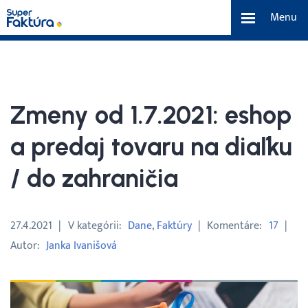
Menu
eFaktúra
Funkcie
Zmeny od 1.7.2021: eshop
Benefity
a predaj tovaru na diaľku
/ do zahraničia
Cenník
O nás
27.4.2021
V kategórii
Dane
Faktúry
Komentáre
17
Autor
Janka Ivanišová
Tím a náš príbeh
Kontakt a média