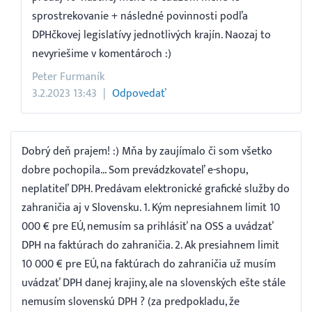
sprostrekovanie + následné povinnosti podľa
DPHčkovej legislatívy jednotlivých krajín. Naozaj to
nevyriešime v komentároch :)
Peter Furmaník
3.2.2023 13:43
Odpovedať
Dobrý deň prajem! :) Mňa by zaujímalo či som všetko
dobre pochopila... Som prevádzkovateľ e-shopu,
neplatiteľ DPH. Predávam elektronické grafické služby do
zahraničia aj v Slovensku. 1. Kým nepresiahnem limit 10
000 € pre EÚ, nemusím sa prihlásiť na OSS a uvádzať
DPH na faktúrach do zahraničia. 2. Ak presiahnem limit
10 000 € pre EÚ, na faktúrach do zahraničia už musím
uvádzať DPH danej krajiny, ale na slovenských ešte stále
nemusím slovenskú DPH ? (za predpokladu, že