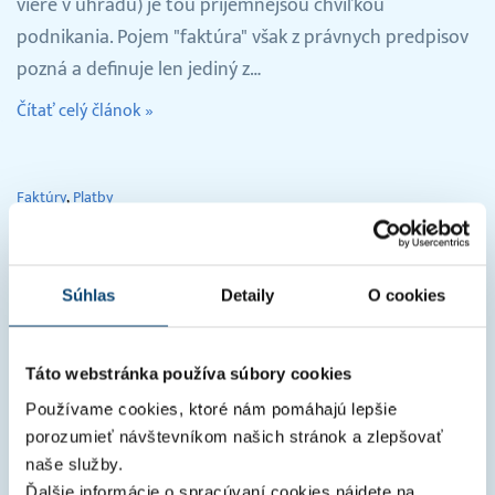
viere v úhradu) je tou príjemnejšou chvíľkou
podnikania. Pojem "faktúra" však z právnych predpisov
pozná a definuje len jediný z…
Čítať celý článok »
Faktúry
Platby
Automatické párovanie platieb
Súhlas
Detaily
O cookies
Článok bol pôvodne zverejnený v januári 2019. Pre stále
čerstvý a aktuálny obsah sme spravili jeho update. —
Automatické párovanie platieb patrí medzi jednu z
Táto webstránka používa súbory cookies
najobľúbenejších funkcionalít v…
Používame cookies, ktoré nám pomáhajú lepšie
porozumieť návštevníkom našich stránok a zlepšovať
Čítať celý článok »
naše služby.
Ďalšie informácie o spracúvaní cookies nájdete na