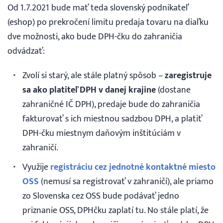
Od 1.7.2021 bude mať teda slovenský podnikateľ
(eshop) po prekročení limitu predaja tovaru na diaľku
dve možnosti, ako bude DPH-čku do zahraničia
odvádzať:
Zvolí si starý, ale stále platný spôsob –
zaregistruje
sa ako platiteľ DPH v danej krajine
(dostane
zahraničné IČ DPH), predaje bude do zahraničia
fakturovať s ich miestnou sadzbou DPH, a platiť
DPH-čku miestnym daňovým inštitúciám v
zahraničí.
Využije
registráciu cez jednotné kontaktné miesto
OSS
(nemusí sa registrovať v zahraničí), ale priamo
zo Slovenska cez OSS bude podávať jedno
priznanie OSS, DPHčku zaplatí tu. No stále platí, že