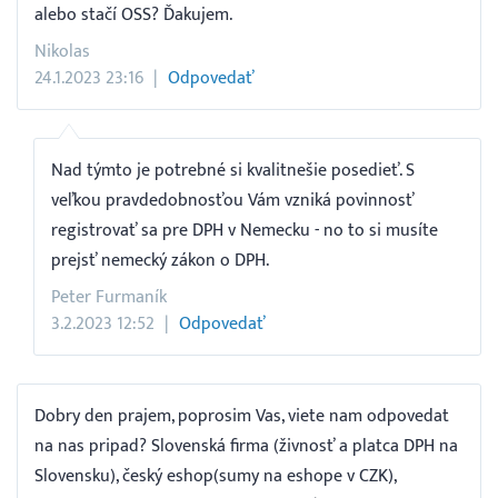
alebo stačí OSS? Ďakujem.
Nikolas
24.1.2023 23:16
Odpovedať
Nad týmto je potrebné si kvalitnešie posedieť. S
veľkou pravdedobnosťou Vám vzniká povinnosť
registrovať sa pre DPH v Nemecku - no to si musíte
prejsť nemecký zákon o DPH.
Peter Furmaník
3.2.2023 12:52
Odpovedať
Dobry den prajem, poprosim Vas, viete nam odpovedat
na nas pripad? Slovenská firma (živnosť a platca DPH na
Slovensku), český eshop(sumy na eshope v CZK),