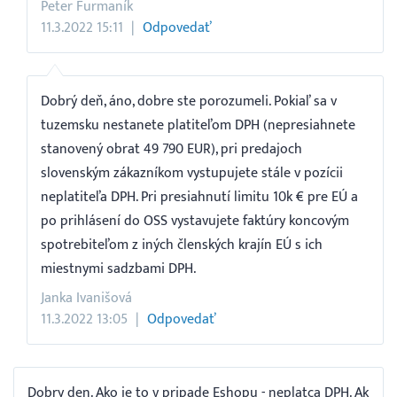
Peter Furmaník
11.3.2022 15:11
Odpovedať
Dobrý deň, áno, dobre ste porozumeli. Pokiaľ sa v
tuzemsku nestanete platiteľom DPH (nepresiahnete
stanovený obrat 49 790 EUR), pri predajoch
slovenským zákazníkom vystupujete stále v pozícii
neplatiteľa DPH. Pri presiahnutí limitu 10k € pre EÚ a
po prihlásení do OSS vystavujete faktúry koncovým
spotrebiteľom z iných členských krajín EÚ s ich
miestnymi sadzbami DPH.
Janka Ivanišová
11.3.2022 13:05
Odpovedať
Dobry den. Ako je to v pripade Eshopu - neplatca DPH. Ak