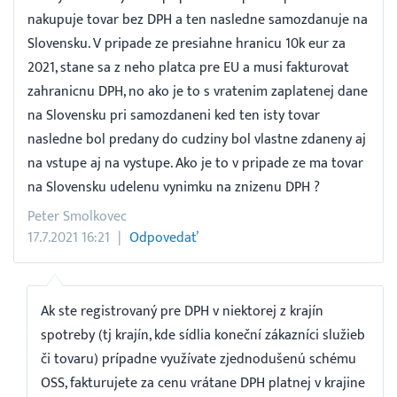
nakupuje tovar bez DPH a ten nasledne samozdanuje na
Slovensku. V pripade ze presiahne hranicu 10k eur za
2021, stane sa z neho platca pre EU a musi fakturovat
zahranicnu DPH, no ako je to s vratenim zaplatenej dane
na Slovensku pri samozdaneni ked ten isty tovar
nasledne bol predany do cudziny bol vlastne zdaneny aj
na vstupe aj na vystupe. Ako je to v pripade ze ma tovar
na Slovensku udelenu vynimku na znizenu DPH ?
Peter Smolkovec
17.7.2021 16:21
Odpovedať
Ak ste registrovaný pre DPH v niektorej z krajín
spotreby (tj krajín, kde sídlia koneční zákazníci služieb
či tovaru) prípadne využívate zjednodušenú schému
OSS, fakturujete za cenu vrátane DPH platnej v krajine