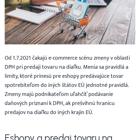
Webináre
Blog
Vyhľadávanie
Od 1.7.2021 čakajú e-commerce scénu zmeny v oblasti
DPH pri predaji tovaru na diaľku. Menia sa pravidlá a
Slovenčina
limity, ktoré prinesú pre eshopy predávajúce tovar
spotrebiteľom do iných štátov EÚ jednotné pravidlá.
Slovenčina
Zmeny majú podnikateľom uľahčiť podávanie
daňových priznaní k DPH, ak prešvihnú hranicu
English
predajov na diaľku do iných krajín EÚ.
30 DNÍ ZADARMO
Eshopy a predaj tovaru na