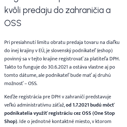
kvôli predaju do zahraničia a
OSS
Pri presiahnutí limitu obratu predaja tovaru na diaľku
do inej krajiny v EÚ, je slovenský podnikateľ (eshop)
povinný sa v tejto krajine registrovať za platiteľa DPH.
Takto to funguje do 30.6.2021 a ostáva vlastne aj po
tomto dátume, ale podnikateľ bude mať aj druhú
možnosť – OSS.
Keďže registrácia pre DPH v zahraničí predstavuje
veľkú administratívnu záťaž,
od 1.7.2021 budú môcť
podnikatelia využiť registráciu cez OSS (One Stop
Shop)
. Ide o jednotné kontaktné miesto, v ktorom