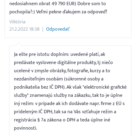
nedosiahnem obrat 49 790 EUR) Dobre som to
pochopila?:) Veľmi pekne ďakujem za odpoveď!
Viktória
21.2.2022 18:38
Odpovedať
Ja ešte pre istotu doplním: uvedené platí, ak
predávate vyslovene digitálne produkty, tj niečo
ucelené v zmysle obrázky, fotografie, kurzy a to
nezdaniteľným osobám (súkromné osoby a
podnikatelia bez IČ DPH). Ak však "elektronické grafické
služby" znamenajú služby na zákazku, tak to je úplne
iný režim: v prípade ak ich dodávate napr. firme z EÚ s
prideleným IČ DPH, tak sa na Vás vzťahuje režim a
registrácia § 7a zákona o DPH a teda úplne iné
povinnosti.