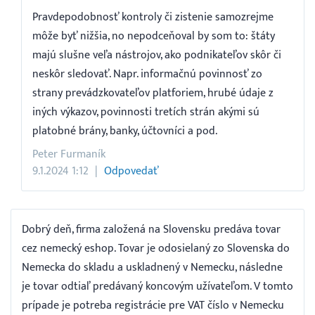
Pravdepodobnosť kontroly či zistenie samozrejme
môže byť nižšia, no nepodceňoval by som to: štáty
majú slušne veľa nástrojov, ako podnikateľov skôr či
neskôr sledovať. Napr. informačnú povinnosť zo
strany prevádzkovateľov platforiem, hrubé údaje z
iných výkazov, povinnosti tretích strán akými sú
platobné brány, banky, účtovníci a pod.
Peter Furmaník
9.1.2024 1:12
Odpovedať
Dobrý deň, firma založená na Slovensku predáva tovar
cez nemecký eshop. Tovar je odosielaný zo Slovenska do
Nemecka do skladu a uskladnený v Nemecku, následne
je tovar odtiaľ predávaný koncovým užívateľom. V tomto
prípade je potreba registrácie pre VAT číslo v Nemecku