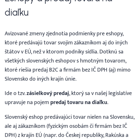
Prihlásenie
diaľku
Avizované zmeny zjednotia podmienky pre eshopy,
ktoré predávajú tovar svojim zákazníkom aj do iných
štátov v EÚ, než v ktorom podniky sídlia. Dotknú sa
všetkých slovenských eshopov s hmotným tovarom,
ktoré riešia predaj B2C a firmám bez IČ DPH (aj) mimo
Slovensko do iných krajín únie.
Ide o tzv.
zásielkový predaj
, ktorý sa v našej legislatíve
upravuje na pojem
predaj tovaru na diaľku
.
Slovenský eshop predávajúci tovar nielen na Slovensku,
ale aj zákazníkom (fyzickým osobám či firmám bez IČ
DPH) z krajín EÚ (napr. do Českej republiky, Rakúska a