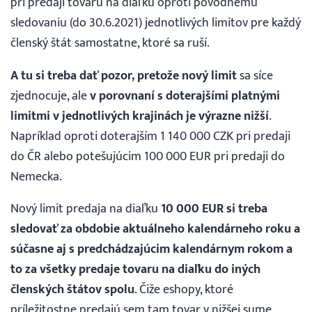
pri predaji tovaru na diaľku oproti pôvodnému
sledovaniu (do 30.6.2021) jednotlivých limitov pre každý
členský štát samostatne, ktoré sa ruší.
A tu si treba dať pozor, pretože nový limit
sa síce
zjednocuje, ale
v porovnaní s doterajšími platnými
limitmi v jednotlivých krajinách je výrazne nižší
.
Napríklad oproti doterajším 1 140 000 CZK pri predaji
do ČR alebo potešujúcim 100 000 EUR pri predaji do
Nemecka.
Nový limit predaja na diaľku
10 000 EUR si treba
sledovať za obdobie aktuálneho kalendárneho roku a
súčasne aj s predchádzajúcim kalendárnym rokom a
to za všetky predaje tovaru na diaľku do iných
členských štátov spolu
. Čiže eshopy, ktoré
príležitostne predajú sem tam tovar v nižšej sume