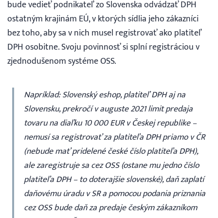
bude vedieť podnikateľ zo Slovenska odvádzať DPH
ostatným krajinám EÚ, v ktorých sídlia jeho zákazníci
bez toho, aby sa v nich musel registrovať ako platiteľ
DPH osobitne. Svoju povinnosť si splní registráciou v
zjednodušenom systéme OSS.
Napríklad: Slovenský eshop, platiteľ DPH aj na
Slovensku, prekročí v auguste 2021 limit predaja
tovaru na diaľku 10 000 EUR v Českej republike –
nemusí sa registrovať za platiteľa DPH priamo v ČR
(nebude mať pridelené české číslo platiteľa DPH),
ale zaregistruje sa cez OSS (ostane mu jedno číslo
platiteľa DPH – to doterajšie slovenské), daň zaplatí
daňovému úradu v SR a pomocou podania priznania
cez OSS bude daň za predaje českým zákazníkom