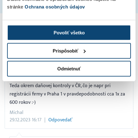
stránke
Ochrana osobných údajov
17 komentárov
Povoliť všetko
Krásny deň možno by bolo vhodné v diskusii uviesť aj
Prispôsobiť
aké sú reálne nástroje vymáhania tohto pravidla 10
000€ / rok nakoľko prax ukazuje že niektoré najmä
eshopy z ČR predávajú na Slovensko isté skupiny
Odmietnuť
tovarov kde platí na ich národnom trhu o 8% nižšia DPH.
Teda okrem daňovej kontroly v ČR, čo je napr pri
registrácii firmy v Praha 1 v pravdepodobnosti cca 1x za
600 rokov :-)
Michal
29.12.2023 16:17
Odpovedať