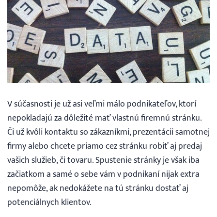
Webináre
Blog
Vyhľadávanie
V súčasnosti je už asi veľmi málo podnikateľov, ktorí
Slovenčina
nepokladajú za dôležité mať vlastnú firemnú stránku.
Či už kvôli kontaktu so zákazníkmi, prezentácii samotnej
Slovenčina
firmy alebo chcete priamo cez stránku robiť aj predaj
vašich služieb, či tovaru. Spustenie stránky je však iba
English
začiatkom a samé o sebe vám v podnikaní nijak extra
nepomôže, ak nedokážete na tú stránku dostať aj
30 DNÍ ZADARMO
potenciálnych klientov.