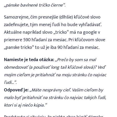
„pánske bavlnené tričko čierne“
.
Samozrejme, čím presnejšie (dlhšie) kľúčové slovo
zadefinujete, tým menej ľudí ho bude vyhľadávať.
Aktuálne napríklad slovo „tricko“ má na google v
priemere 590 hľadaní za mesiac. Pri kľúčovom slove
„panske tricko“ to už je iba 90 hľadaní za mesiac.
Namieste je teda otázka:
„Prečo by som sa mal
obmedzovať (a používať long tail kľúčové slová)? Veď
mojim cieľom je pritiahnúť na moju stránku čo najviac
ľudí…“
.
Odpoveď je:
„Máte nesprávny cieľ. Vašim cieľom by
malo byť pritiahnúť na stránku čo najviac takých ľudí,
ktorí si aj niečo kúpia.“