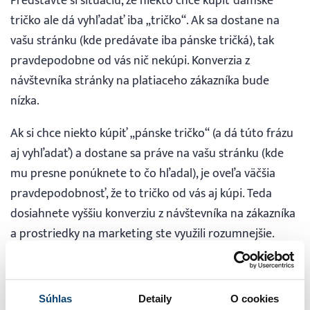
Predstavte si situáciu, že niekto chce kúpiť dámske
tričko ale dá vyhľadať iba „tričko“. Ak sa dostane na
vašu stránku (kde predávate iba pánske tričká), tak
pravdepodobne od vás nič nekúpi. Konverzia z
návštevníka stránky na platiaceho zákazníka bude
nízka.
Ak si chce niekto kúpiť „pánske tričko“ (a dá túto frázu
aj vyhľadať) a dostane sa práve na vašu stránku (kde
mu presne ponúknete to čo hľadal), je oveľa väčšia
pravdepodobnosť, že to tričko od vás aj kúpi. Teda
dosiahnete vyššiu konverziu z návštevníka na zákazníka
a prostriedky na marketing ste využili rozumnejšie.
Netvrdíme, že používanie dlhších kľúčových slov je
výhodnejšie, iba upozrňujeme na to, že za určitých
podmienok môže byť. To je potrebné si ale vždy v praxi
Súhlas
Detaily
O cookies