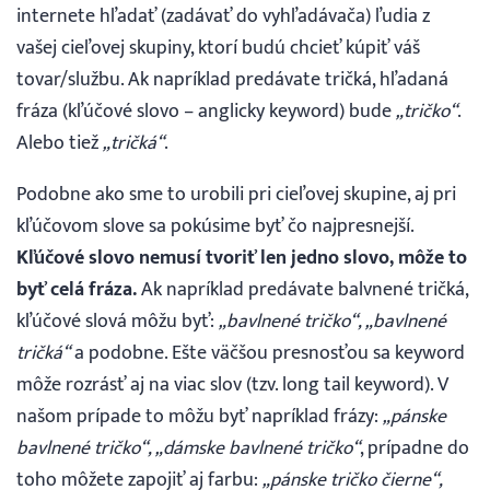
internete hľadať (zadávať do vyhľadávača) ľudia z
vašej cieľovej skupiny, ktorí budú chcieť kúpiť váš
tovar/službu. Ak napríklad predávate tričká, hľadaná
fráza (kľúčové slovo – anglicky keyword) bude
„tričko“
.
Alebo tiež
„tričká“
.
Podobne ako sme to urobili pri cieľovej skupine, aj pri
kľúčovom slove sa pokúsime byť čo najpresnejší.
Kľúčové slovo nemusí tvoriť len jedno slovo, môže to
byť celá fráza.
Ak napríklad predávate balvnené tričká,
kľúčové slová môžu byť:
„bavlnené tričko“, „bavlnené
tričká“
a podobne. Ešte väčšou presnosťou sa keyword
môže rozrásť aj na viac slov (tzv. long tail keyword). V
našom prípade to môžu byť napríklad frázy:
„pánske
bavlnené tričko“, „dámske bavlnené tričko“
, prípadne do
toho môžete zapojiť aj farbu:
„pánske tričko čierne“,