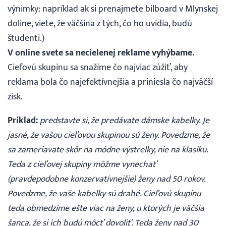
výnimky: napríklad ak si prenajmete bilboard v Mlynskej
doline, viete, že väčšina z tých, čo ho uvidia, budú
študenti.)
V online svete sa necielenej reklame vyhýbame.
Cieľovú skupinu sa snažíme čo najviac zúžiť, aby
reklama bola čo najefektívnejšia a priniesla čo najväčší
zisk.
Príklad:
predstavte si, že predávate dámske kabelky. Je
jasné, že vašou cieľovou skupinou sú ženy. Povedzme, že
sa zameriavate skôr na módne výstrelky, nie na klasiku.
Teda z cieľovej skupiny môžme vynechať
(pravdepodobne konzervatívnejšie) ženy nad 50 rokov.
Povedzme, že vaše kabelky sú drahé. Cieľovú skupinu
teda obmedzíme ešte viac na ženy, u ktorých je väčšia
šanca, že si ich budú môcť dovoliť. Teda ženy nad 30