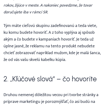
rokov, žijúce v meste. A nakoniec povedzme, že tovar
doručujete iba v rámci SR.
Tým máte cieľovú skupinu zadefinovanú a teda viete,
ku komu budete hovoriť. A z toho vyplýva aj spôsob
akým a čo budete v kampaniach hovoriť. Je teda už
úplne jasné, že reklamu na tento produkt nebudete
chcieť zobrazovať napríklad mužom, kde je malá šanca,
že od vás vašu skvelú kabelku kúpia.
2. „Kľúčové slová“ – čo hovoríte
Druhou nemenej dôležitou vecou pri tvorbe stránky a
príprave marketingu je porozmýšľať, čo asi budú na