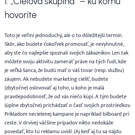
1. „Cieľová skupina“ – ku komu
hovoríte
Toto je veľmi jednoduchý, ale o to dôležitejší termín.
Skôr, ako budete čokoľvek promovať, je nevyhnutné,
aby ste čo najlepšie spoznali svojich zákazníkov. Len tak
môžete svoju aktivitu zamerať práve na tých ľudí, kde
je veľká šanca, že budú mať o váš tovar (resp. službu)
záujem. Ak nebudete marketing cieliť, budete
(zbytočne) oslovovať aj toho, u koho je malá
pravdepodobnosť, že od vás niečo kúpi. A tým budete
(úplne zbytočne) prichádzať o časť svojich prostriedkov.
Príkladom necielenej kampane je napríklad bilboard pri
ceste. V drvivej väčšine prípadov nikto nedokáže
povedať, kto tú reklamu uvidí. (Aj keď aj tu sa nájdu