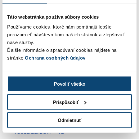
overiť a otestovať.
Táto webstránka používa súbory cookies
Všetky diely seriálu:
Používame cookies, ktoré nám pomáhajú lepšie
porozumieť návštevníkom našich stránok a zlepšovať
Zvoliť si živnosť alebo s.r.o?
naše služby.
Adresa a sídlo
Ďalšie informácie o spracúvaní cookies nájdete na
stránke
Ochrana osobných údajov
Administratíva začínajúceho podnikateľa
Začínajúci podnikateľ a fakturácia
Povoliť všetko
Ako skrotiť web a sociálne siete
Ako zviditeľniť web o ktorom nik nevie 1/2
Prispôsobiť
Ako zviditeľniť web o ktorom nik nevie 2/2
Odmietnuť
Publikovanie zaujímavého obsahu: prinesie vám
viac zákazníkov? – 1/2