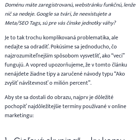
Doménu máte zaregistrovanú, webstránku funkčnú, lenže
Prihlásenie
nič sa nedeje. Google sa tvári, že neexistujete a
Meta/SEO Tags, sú pre vás čínske jednotky váhy?
Je to tak trochu komplikovaná problematika, ale
nedajte sa odradiť. Pokúsime sa jednoducho, čo
najzrozumiteľnejším spôsobom vysvetliť, ako “veci”
fungujú. A vopred upozorňujeme, že v tomto článku
nenájdete žiadne tipy a zaručené návody typu “Ako
zvyšiť návštevnosť o milión percent”.
Aby ste sa dostali do obrazu, najprv je dôležité
pochopiť najdôležitejšie termíny používané v online
marketingu: