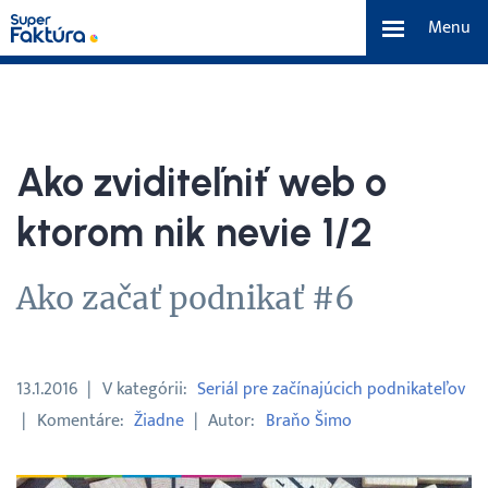
Menu
eFaktúra
Funkcie
Ako zviditeľniť web o
Benefity
ktorom nik nevie 1/2
Cenník
Ako začať podnikať #6
O nás
13.1.2016
V kategórii
Seriál pre začínajúcich podnikateľov
Tím a náš príbeh
Komentáre
Žiadne
Autor
Braňo Šimo
Kontakt a média