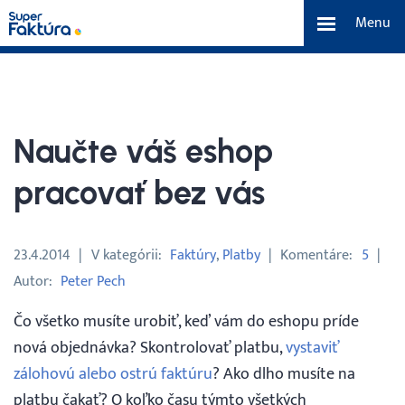
Menu
eFaktúra
Funkcie
Naučte váš eshop
Benefity
pracovať bez vás
Cenník
23.4.2014
V kategórii
Faktúry
Platby
Komentáre
5
Autor
Peter Pech
O nás
Čo všetko musíte urobiť, keď vám do eshopu príde
Tím a náš príbeh
nová objednávka? Skontrolovať platbu,
vystaviť
zálohovú alebo ostrú faktúru
? Ako dlho musíte na
Kontakt a média
platbu čakať? O koľko času týmto všetkých