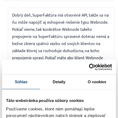
Dobrý deň, SuperFaktúra má otvorené API, takže sa na
ňu môže napojiť aj eshopové riešenie typu Webnode.
Pokiaľ vieme, tak konkrétne Webnode takéto
prepojenie na SuperFaktúru spravené doteraz nemá a
bežne zbiera spätnú väzbu od svojich klientov na
základe ktorej sa rozhoduje dobudúcna, na koho
prepojenie spraví. Pokiaľ máte ako klient Webnode
záujem, je potrebné osloviť Webnode, či Vám chcú
takéto prepojenie pripraviť, aby vedeli, že zo strany
ich klientov je o to záujem (od nás už z minulosti túto
Súhlas
Detaily
O cookies
info majú).
Janka Ivanišová
19.3.2021 9:34
Odpovedať
Táto webstránka používa súbory cookies
Používame cookies, ktoré nám pomáhajú lepšie
porozumieť návštevníkom našich stránok a zlepšovať