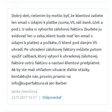
Dobrý deň, riešením by mohlo byť, že klientovi zašlete
len email s údajmi k platbe (suma, VS, váš bank. účet a
pod.). U seba si vytvoríte zálohovú faktúru (budete ju
evidovať len u seba, klient bude mať len email s
údajmi k platbe) a počkáte, či klient pod daným VS
uhradí. Po uhradení zálohovej faktúry môžete potom
využiť callback, ktorý vytvorí k uhradenej zálohovej
faktúre ostrú faktúru a nastaví klientovi predplatné.
Ak by ste mali ohľadom situácie ďalšie otázky,
kontaktujte nás, prosím, priamo na
info@superfaktura.sk Jen Barber
Janka Ivanišová
22.11.2017 13:57
Odpovedať