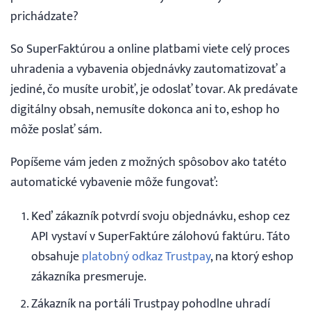
prichádzate?
Webináre
So SuperFaktúrou a online platbami viete celý proces
uhradenia a vybavenia objednávky zautomatizovať a
Blog
jediné, čo musíte urobiť, je odoslať tovar. Ak predávate
digitálny obsah, nemusíte dokonca ani to, eshop ho
Vyhľadávanie
môže poslať sám.
Slovenčina
Popíšeme vám jeden z možných spôsobov ako tatéto
automatické vybavenie môže fungovať:
Slovenčina
Keď zákazník potvrdí svoju objednávku, eshop cez
API vystaví v SuperFaktúre zálohovú faktúru. Táto
English
obsahuje
platobný odkaz Trustpay
, na ktorý eshop
zákazníka presmeruje.
30 DNÍ ZADARMO
Zákazník na portáli Trustpay pohodlne uhradí