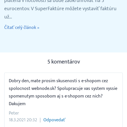
platená v hotovosti sa bude zaokrúhľovať na 5
eurocentov. V SuperFaktúre môžete vystaviť faktúru
už…
Čítať celý článok »
5 komentárov
Dobry den, mate prosim skusenosti s e-shopom cez
spolocnost webnode.sk? Spolupracuje vas system vyssie
spomenutym sposobom aj s e-shopom cez nich?
Dakujem
Peter
18.3.2021 20:32
Odpovedať