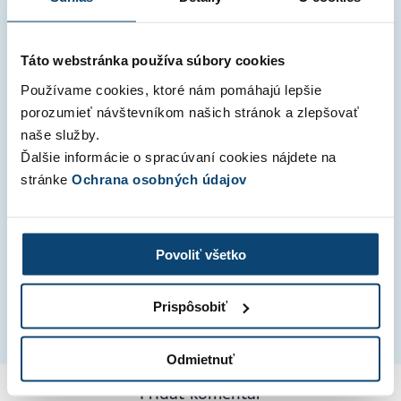
Čítať celý článok »
Táto webstránka používa súbory cookies
Kvartálne novinky
Používame cookies, ktoré nám pomáhajú lepšie
porozumieť návštevníkom našich stránok a zlepšovať
Novinky v SuperFaktúre – Zima 2023
naše služby.
Ďalšie informácie o spracúvaní cookies nájdete na
Ahojte, SuperFakturanti! Už ste späť v pracovnom
stránke
Ochrana osobných údajov
kolotoči po novoročných dovolenkách? My, bohužiaľ
chvalabohu, už pár dní áno. A hneď na začiatok roka
sme spísali tie najzaujímavejšie veci,…
Povoliť všetko
Čítať celý článok »
Prispôsobiť
Odmietnuť
Pridať komentár