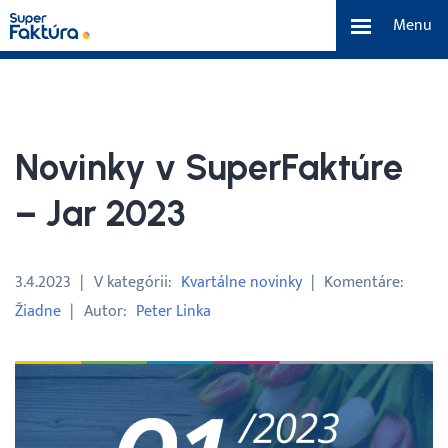
Menu
eFaktúra
Funkcie
Novinky v SuperFaktúre
Benefity
– Jar 2023
Cenník
3.4.2023
V kategórii
Kvartálne novinky
Komentáre
Žiadne
Autor
Peter Linka
O nás
Tím a náš príbeh
Kontakt a média