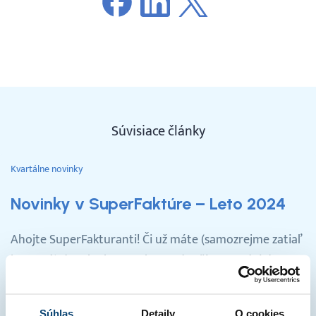
Súvisiace články
Kvartálne novinky
Novinky v SuperFaktúre – Leto 2024
Ahojte SuperFakturanti! Či už máte (samozrejme zatiaľ
len prvú) dovolenku za sebou, odpočítavate dni do
odchodu na ňu, alebo práve ležíte na lehátku s drinkom
v ruke, nahliadnite,…
Súhlas
Detaily
O cookies