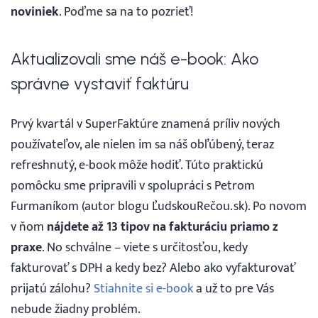
noviniek
. Poďme sa na to pozrieť!
Prihlásenie
Aktualizovali sme náš e-book: Ako
správne vystaviť faktúru
Prvý kvartál v SuperFaktúre znamená príliv nových
používateľov, ale nielen im sa náš obľúbený, teraz
refreshnutý, e-book môže hodiť. Túto praktickú
pomôcku sme pripravili v spolupráci s Petrom
Furmaníkom (autor blogu ĽudskouRečou.sk). Po novom
v ňom
nájdete až 13 tipov na fakturáciu priamo z
praxe
.
No schválne – viete s určitosťou, kedy
fakturovať s DPH a kedy bez? Alebo ako vyfakturovať
prijatú zálohu?
Stiahnite si e-book
a už to pre Vás
nebude žiadny problém.