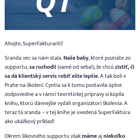
Webináre
Blog
Ahojte, SuperFakturanti!
Vyhľadávanie
Sranda vec sa nám stala.
Naše baby
, ktoré poznáte zo
supportu,
sa rozhodli
(samé od seba!), že chcú
zistiť, či
Slovenčina
sa dá klientský servis robiť ešte lepšie
. A tak boli v
Prahe na školení. Cyntia sa k tomu postavila úplne
Slovenčina
zodpovedne a v rámci teoretickej prípravy si kúpila
knihu, ktorú dávnejšie vydali organizátori školenia. A
English
teraz tá sranda – v tej knihe je uvedená SuperFaktúra
ako ukážkový príklad!
30 DNÍ ZADARMO
Okrem šikovného supportu však
máme
aj
niekoľko