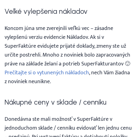
Prihlásenie
Veľké vylepšenia nákladov
Koncom júna sme zverejnili veľkú vec – zásadne
vylepšenú verziu evidencie Nákladov. Ak si v
SuperFaktúre evidujete prijaté doklady, zmeny ste už
určite postrehli. Mnoho z noviniek bolo zapracovaných
práve na základe želaní a potrieb SuperFakturantov 🙂
Prečítajte si o vytunených nákladoch
, nech Vám žiadna
z noviniek neunikne.
Nákupné ceny v sklade / cenníku
Donedávna ste mali možnosť v SuperFaktúre v
jednoduchom sklade / cenníku evidovať len jednu cenu
– predajnú. Pri vystavení faktúry a dotiahnutí položky