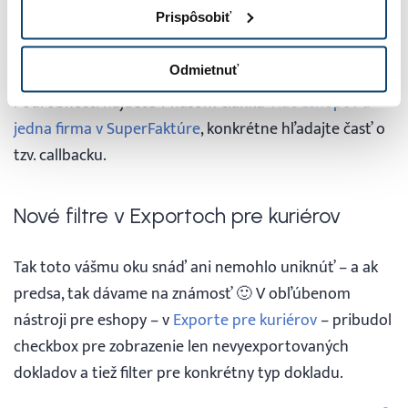
Prispôsobiť
môžete oprávnene položiť jednu otázku: Ako dať
vedieť konkrétnemu eshopu, že sa faktúra tohto
Odmietnuť
eshopu označila v SuperFaktúre za uhradenú?
Podrobnosti nájdete v našom článku
Viac eshopov a
jedna firma v SuperFaktúre
, konkrétne hľadajte časť o
tzv. callbacku.
Nové filtre v Exportoch pre kuriérov
Tak toto vášmu oku snáď ani nemohlo uniknúť – a ak
predsa, tak dávame na známosť 🙂 V obľúbenom
nástroji pre eshopy – v
Exporte pre kuriérov
– pribudol
checkbox pre zobrazenie len nevyexportovaných
dokladov a tiež filter pre konkrétny typ dokladu.