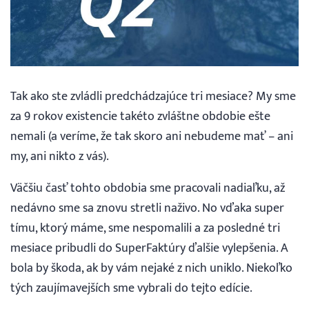
Webináre
Blog
Tak ako ste zvládli predchádzajúce tri mesiace? My sme
Vyhľadávanie
za 9 rokov existencie takéto zvláštne obdobie ešte
nemali (a veríme, že tak skoro ani nebudeme mať – ani
Slovenčina
my, ani nikto z vás).
Väčšiu časť tohto obdobia sme pracovali nadiaľku, až
Slovenčina
nedávno sme sa znovu stretli naživo. No vďaka super
tímu, ktorý máme, sme nespomalili a za posledné tri
English
mesiace pribudli do SuperFaktúry ďalšie vylepšenia. A
bola by škoda, ak by vám nejaké z nich uniklo. Niekoľko
30 DNÍ ZADARMO
tých zaujímavejších sme vybrali do tejto edície.