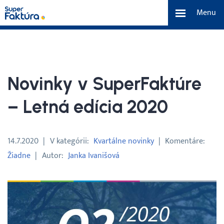
Menu
eFaktúra
Funkcie
Novinky v SuperFaktúre
Benefity
– Letná edícia 2020
Cenník
14.7.2020
V kategórii
Kvartálne novinky
Komentáre
Žiadne
Autor
Janka Ivanišová
O nás
Tím a náš príbeh
Kontakt a média