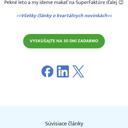
Pekné leto a my ideme makať na SuperFaktúre ďalej 😉
>>Všetky články o kvartálnych novinkách<<
VYSKÚŠAJTE NA 30 DNÍ ZADARMO
Súvisiace články