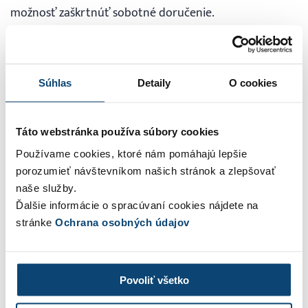
možnosť zaškrtnúť sobotné doručenie.
Import výpisov Comgate a Payout
Súhlas
Detaily
O cookies
Pokiaľ nám neposielate faktúry z eshopu zaplatené cez
platobné brány Comgate a Payout ako už uhradené a
Táto webstránka používa súbory cookies
namiesto toho by vás potešila možnosť nahrať si ich
výpis, nech sa páči. Spravíte tak cez nástroj
Platby >>
Používame cookies, ktoré nám pomáhajú lepšie
porozumieť návštevníkom našich stránok a zlepšovať
Importovať výpis
.
naše služby.
Ďalšie informácie o spracúvaní cookies nájdete na
Callback payment pri viacerých
stránke
Ochrana osobných údajov
eshopoch
Povoliť všetko
Napájate na jeden účet v SuperFaktúre viac eshopov a
používate automatické párovanie platieb? Potom si