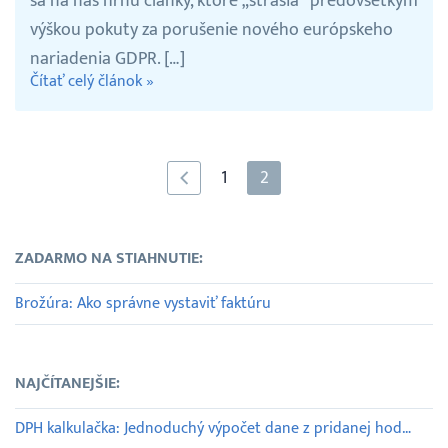
sa na nás hrnú články, ktoré „strašia“ predovšetkým
výškou pokuty za porušenie nového európskeho
nariadenia GDPR. […]
Čítať celý článok »
1
2
ZADARMO NA STIAHNUTIE:
Brožúra: Ako správne vystaviť faktúru
NAJČÍTANEJŠIE:
DPH kalkulačka: Jednoduchý výpočet dane z pridanej hodnoty