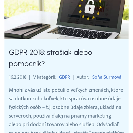
Prihlásenie
GDPR 2018: strašiak alebo
pomocník?
16.2.2018
V kategórii
GDPR
Autor
Soňa Surmová
Mnohí z vás už iste počuli o veľkých zmenách, ktoré
sa dotknú kohokoľvek, kto spracúva osobné údaje
fyzických osôb – t.j. osobné údaje zbiera, ukladá na
serveroch, používa ďalej na priamy marketing
alebo pri dodaní tovarov alebo služieb. Odvšadiaľ