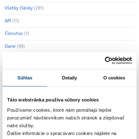
Všetky články
(291)
API
(11)
Členstvo
(1)
Dane
(99)
eFaktúra
(4)
Evidencia jázd
(9)
Súhlas
Detaily
O cookies
Exporty
(7)
Faktúry
(84)
Táto webstránka používa súbory cookies
GDPR
(12)
Používame cookies, ktoré nám pomáhajú lepšie
porozumieť návštevníkom našich stránok a zlepšovať
Kvartálne novinky
(26)
naše služby.
Ďalšie informácie o spracúvaní cookies nájdete na
Lifestyle
(5)