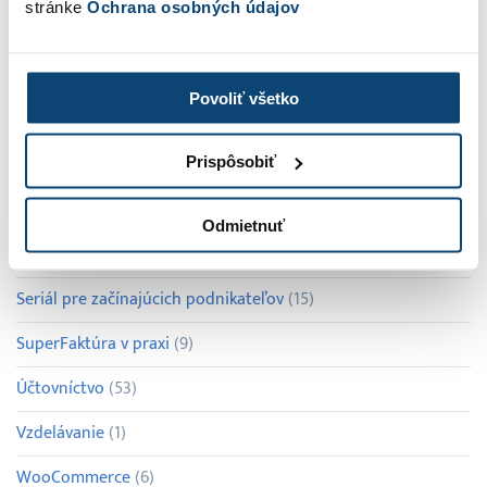
stránke
Ochrana osobných údajov
Náklady
(35)
Nástroje
(2)
Povoliť všetko
Nezaradené
(29)
Novinky
(6)
Prispôsobiť
Platby
(21)
Odmietnuť
Prehľady
(4)
Seriál pre začínajúcich podnikateľov
(15)
SuperFaktúra v praxi
(9)
Účtovníctvo
(53)
Vzdelávanie
(1)
WooCommerce
(6)