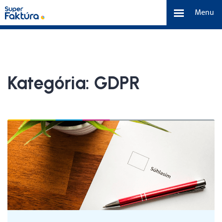
Menu
eFaktúra
Funkcie
Kategória:
GDPR
Benefity
Cenník
O nás
Tím a náš príbeh
Kontakt a média