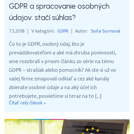
GDPR a spracovanie osobných
Webináre
údajov: stačí súhlas?
7.3.2018
V kategórii
GDPR
Autor
Soňa Surmová
Blog
Čo to je GDPR, osobný údaj, kto je
Vyhľadávanie
prevádzkovateľom a aké má zhruba povinnosti,
sme rozobrali v prvom článku zo série na tému
Slovenčina
GDPR – strašiak alebo pomocník? Ak ste si už vo
vašej firme zmapovali odkiaľ a cez aké kanály
Slovenčina
zbierate osobné údaje a na aký účel ich
potrebujete, posvietime si teraz na to […]
Čítať celý článok »
English
30 DNÍ ZADARMO