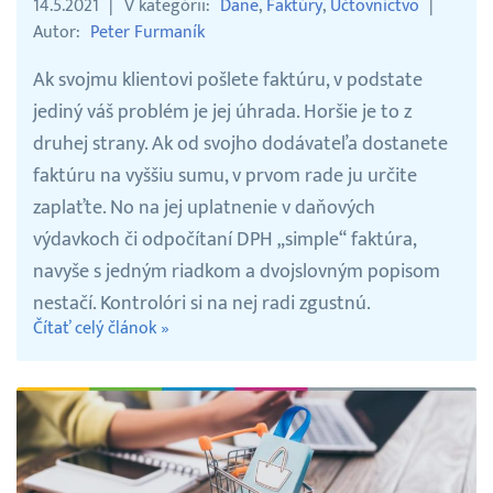
14.5.2021
V kategórii
Dane
Faktúry
Účtovníctvo
Autor
Peter Furmaník
Ak svojmu klientovi pošlete faktúru, v podstate
jediný váš problém je jej úhrada. Horšie je to z
druhej strany. Ak od svojho dodávateľa dostanete
faktúru na vyššiu sumu, v prvom rade ju určite
zaplaťte. No na jej uplatnenie v daňových
výdavkoch či odpočítaní DPH „simple“ faktúra,
navyše s jedným riadkom a dvojslovným popisom
nestačí. Kontrolóri si na nej radi zgustnú.
Čítať celý článok »