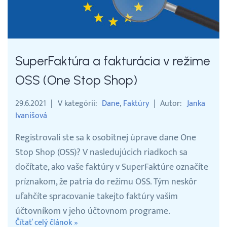
SuperFaktúra a fakturácia v režime
OSS (One Stop Shop)
29.6.2021
V kategórii
Dane
Faktúry
Autor
Janka
Ivanišová
Registrovali ste sa k osobitnej úprave dane One
Stop Shop (OSS)? V nasledujúcich riadkoch sa
dočítate, ako vaše faktúry v SuperFaktúre označíte
príznakom, že patria do režimu OSS. Tým neskôr
uľahčíte spracovanie takejto faktúry vašim
účtovníkom v jeho účtovnom programe.
Čítať celý článok »