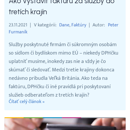
Ako vystaviť faktúru za služby do
tretích krajín
23.11.2021
V kategórii
Dane
Faktúry
Autor
Peter
Furmaník
Služby poskytnuté firmám či súkromným osobám
so sídlom či bydliskom mimo EÚ – niekedy DPHčku
uplatniť musíme, inokedy zas nie a vždy je čo
skúmať či sledovať. Medzi tretie krajiny dokonca
nedávno pribudla Veľká Británia. Ako teda na
faktúru, DPHčku či iné pravidlá pri poskytovaní
služieb odberateľom z tretích krajín?
Čítať celý článok »