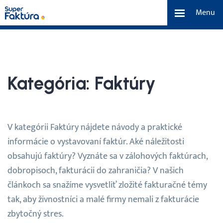
Menu
eFaktúra
Funkcie
Kategória:
Faktúry
Benefity
V kategórii Faktúry nájdete návody a praktické
Cenník
informácie o vystavovaní faktúr. Aké náležitosti
obsahujú faktúry? Vyznáte sa v zálohových faktúrach,
O nás
dobropisoch, fakturácii do zahraničia? V našich
článkoch sa snažíme vysvetliť zložité fakturačné témy
Tím a náš príbeh
tak, aby živnostníci a malé firmy nemali z fakturácie
zbytočný stres.
Kontakt a média