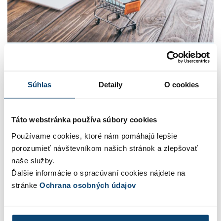
Zmeny od 1.7.2021: eshop a predaj
tovaru na diaľku / do zahraničia
Súhlas
Detaily
O cookies
27.4.2021
V kategórii
Dane
Faktúry
Autor
Janka
Ivanišová
Táto webstránka používa súbory cookies
Používame cookies, ktoré nám pomáhajú lepšie
Od 1.7.2021 čakajú e-commerce scénu zmeny v
porozumieť návštevníkom našich stránok a zlepšovať
oblasti DPH pri predaji tovaru na diaľku. Menia sa
naše služby.
pravidlá a limity, ktoré prinesú pre eshopy
Ďalšie informácie o spracúvaní cookies nájdete na
predávajúce tovar spotrebiteľom do iných štátov
stránke
Ochrana osobných údajov
EÚ jednotné pravidlá. Zmeny majú podnikateľom
uľahčiť podávanie daňových priznaní k DPH, ak