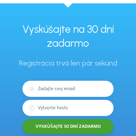
Vyskúšajte na 30 dní
zadarmo
Registrácia trvá len pár sekúnd
Váš
email
Heslo