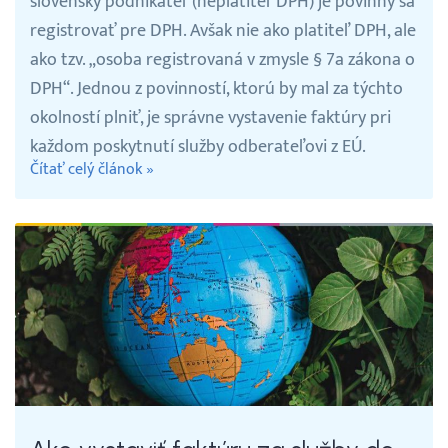
slovenský podnikateľ (neplatiteľ DPH) je povinný sa
Prihlásenie
registrovať pre DPH. Avšak nie ako platiteľ DPH, ale
ako tzv. „osoba registrovaná v zmysle § 7a zákona o
DPH“. Jednou z povinností, ktorú by mal za týchto
okolností plniť, je správne vystavenie faktúry pri
každom poskytnutí služby odberateľovi z EÚ.
Čítať celý článok »