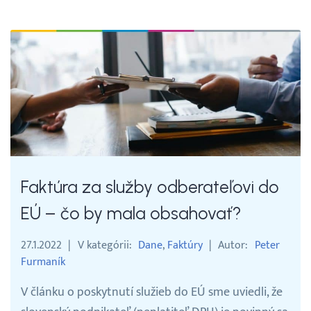
Webináre
Blog
Vyhľadávanie
Slovenčina
Faktúra za služby odberateľovi do
Slovenčina
EÚ – čo by mala obsahovať?
English
27.1.2022
V kategórii
Dane
Faktúry
Autor
Peter
Furmaník
30 DNÍ ZADARMO
V článku o poskytnutí služieb do EÚ sme uviedli, že