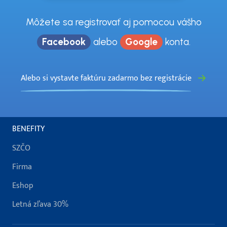
Môžete sa registrovať aj pomocou vášho
Facebook
alebo
Google
konta.
Alebo si vystavte faktúru zadarmo bez registrácie
BENEFITY
SZČO
Firma
Eshop
Letná zľava 30%