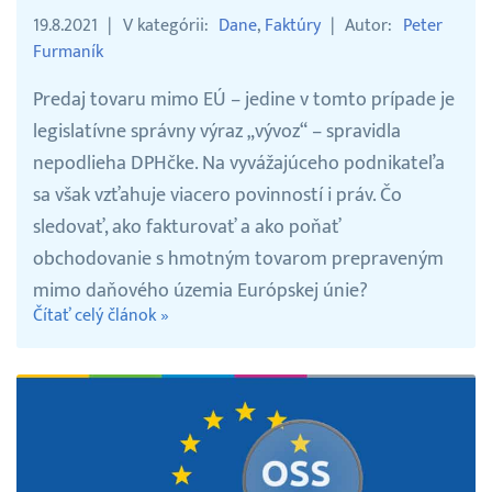
19.8.2021
V kategórii
Dane
Faktúry
Autor
Peter
Furmaník
Predaj tovaru mimo EÚ – jedine v tomto prípade je
legislatívne správny výraz „vývoz“ – spravidla
nepodlieha DPHčke. Na vyvážajúceho podnikateľa
sa však vzťahuje viacero povinností i práv. Čo
sledovať, ako fakturovať a ako poňať
obchodovanie s hmotným tovarom prepraveným
mimo daňového územia Európskej únie?
Čítať celý článok »