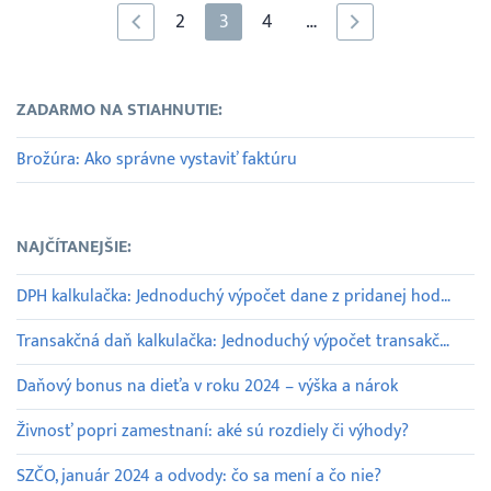
2
3
4
…
ZADARMO NA STIAHNUTIE:
Brožúra: Ako správne vystaviť faktúru
NAJČÍTANEJŠIE:
DPH kalkulačka: Jednoduchý výpočet dane z pridanej hodnoty
Transakčná daň kalkulačka: Jednoduchý výpočet transakčnej dane
Daňový bonus na dieťa v roku 2024 – výška a nárok
Živnosť popri zamestnaní: aké sú rozdiely či výhody?
SZČO, január 2024 a odvody: čo sa mení a čo nie?