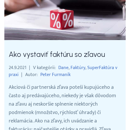
Ako vystaviť faktúru so zľavou
24.9.2021
V kategórii
Dane
Faktúry
SuperFaktúra v
praxi
Autor
Peter Furmaník
Akciová či partnerská zľava poteší kupujúceho a
často aj predávajúceho, niekedy je však dôvodom
na zľavu aj neskoršie splnenie niektorých
podmienok (množstvo, rýchlosť úhrady) či
reklamácia. Ako na zľavy, ich uvádzanie a
fakturáciu: najčastejšie otázky a pravidlá. Zľava