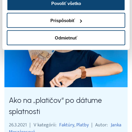
prešvihnú hranicu predajov na diaľku do iných
Povoliť všetko
krajín EÚ.
Čítať celý článok »
Prispôsobiť
Odmietnuť
Ako na „platičov“ po dátume
splatnosti
26.3.2021
V kategórii
Faktúry
Platby
Autor
Janka