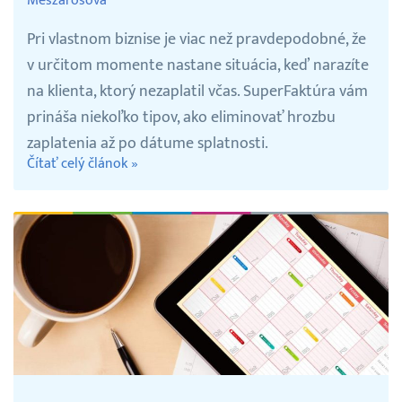
Meszárosová
Pri vlastnom biznise je viac než pravdepodobné, že
v určitom momente nastane situácia, keď narazíte
na klienta, ktorý nezaplatil včas. SuperFaktúra vám
prináša niekoľko tipov, ako eliminovať hrozbu
zaplatenia až po dátume splatnosti.
Čítať celý článok »